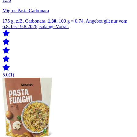
1.30
Migros Pasta Carbonara
175 g, z.B. Carbonara,
1.30,
100 g = 0.74, Angebot gilt nur vom
6.8. bis 19.8.2026, solange Vorrat.
5.0
(1)