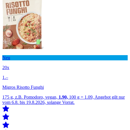
Neu
20x
1.–
Migros Risotto Funghi
175 g, z.B. Pomodoro, vegan,
1.90,
100 g = 1.09, Angebot gilt nur
vom 6.8. bis 19.8.2026, solange Vorrat.