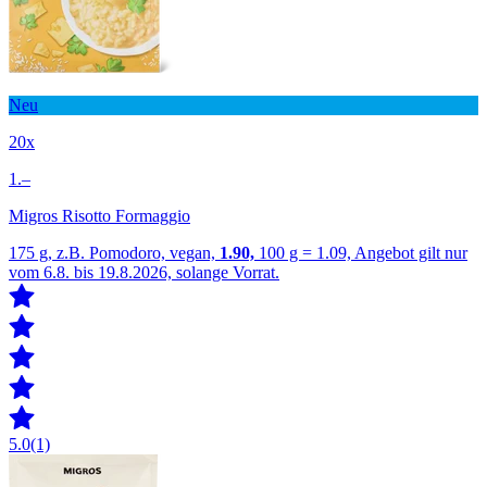
Neu
20x
1.–
Migros Risotto Formaggio
175 g, z.B. Pomodoro, vegan,
1.90,
100 g = 1.09, Angebot gilt nur
vom 6.8. bis 19.8.2026, solange Vorrat.
5.0
(1)