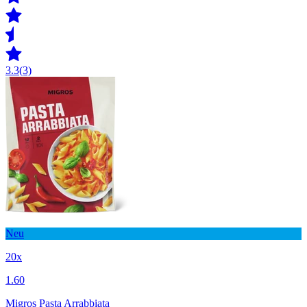
3.3
(3)
Neu
20x
1.60
Migros Pasta Arrabbiata