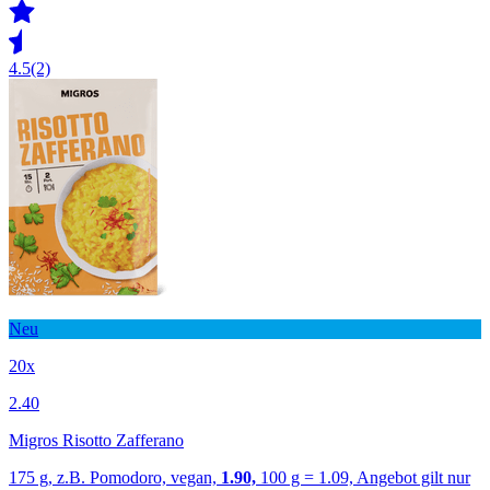
4.5
(2)
Neu
20x
2.40
Migros Risotto Zafferano
175 g, z.B. Pomodoro, vegan,
1.90,
100 g = 1.09, Angebot gilt nur