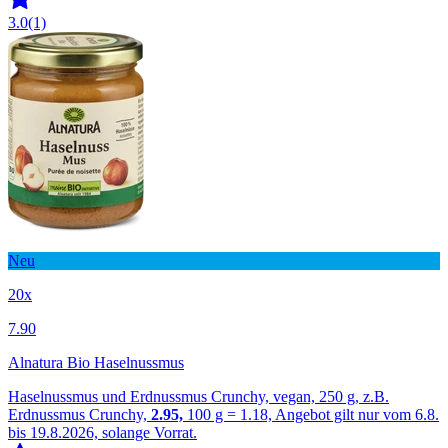
3.0
(1)
Neu
20x
7.90
Alnatura Bio Haselnussmus
Haselnussmus und Erdnussmus Crunchy, vegan, 250 g, z.B.
Erdnussmus Crunchy,
2.95,
100 g = 1.18, Angebot gilt nur vom 6.8.
bis 19.8.2026, solange Vorrat.