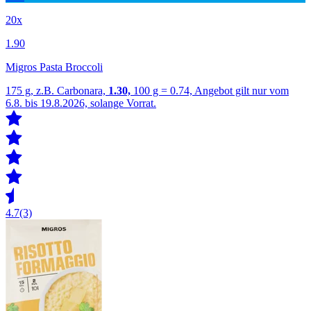
20x
1.90
Migros Pasta Broccoli
175 g, z.B. Carbonara,
1.30,
100 g = 0.74, Angebot gilt nur vom
6.8. bis 19.8.2026, solange Vorrat.
4.7
(3)