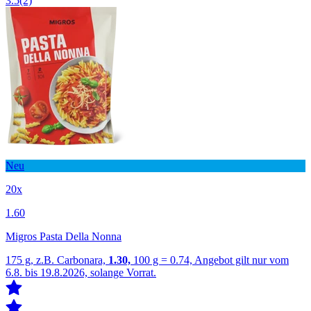
3.5
(2)
Neu
20x
1.60
Migros Pasta Della Nonna
175 g, z.B. Carbonara,
1.30,
100 g = 0.74, Angebot gilt nur vom
6.8. bis 19.8.2026, solange Vorrat.