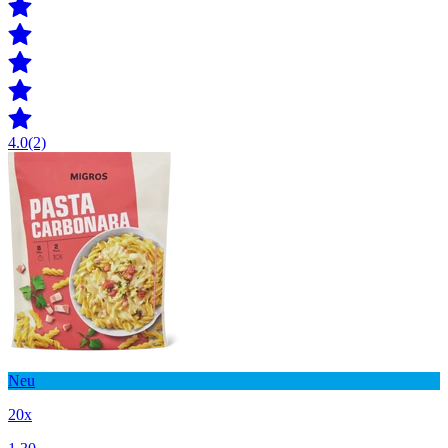
4.0
(2)
Neu
20x