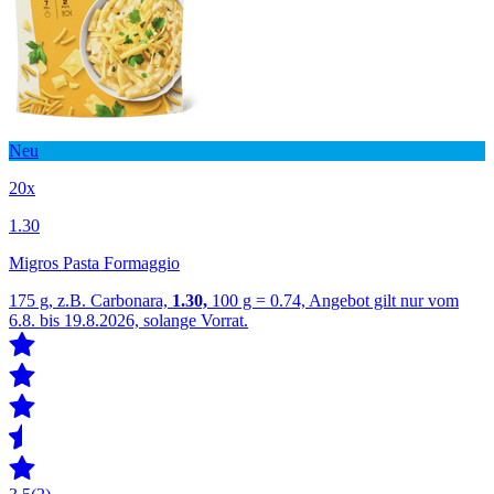
Neu
20x
1.30
Migros Pasta Formaggio
175 g, z.B. Carbonara,
1.30,
100 g = 0.74, Angebot gilt nur vom
6.8. bis 19.8.2026, solange Vorrat.