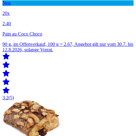
Neu
20x
2.40
Pain au Coco Choco
90 g, im Offenverkauf, 100 g = 2.67, Angebot gilt nur vom 30.7. bis
12.8.2026, solange Vorrat.
3.2
(5)