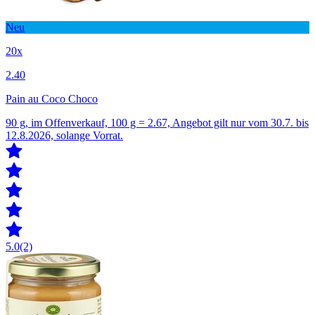
Neu
20x
2.40
Pain au Coco Choco
90 g, im Offenverkauf, 100 g = 2.67, Angebot gilt nur vom 30.7. bis
12.8.2026, solange Vorrat.
5.0
(2)