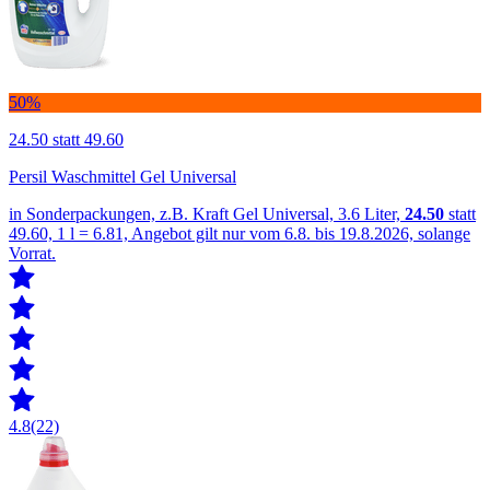
50%
24.50
statt 49.60
Persil Waschmittel Gel Universal
in Sonderpackungen, z.B. Kraft Gel Universal, 3.6 Liter,
24.50
statt
49.60, 1 l = 6.81, Angebot gilt nur vom 6.8. bis 19.8.2026, solange
Vorrat.
4.8
(22)