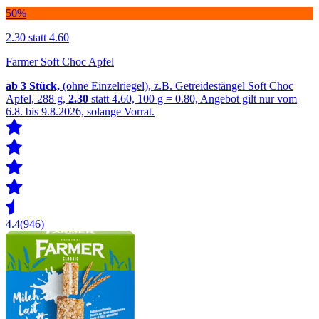
50%
2.30
statt 4.60
Farmer Soft Choc Apfel
ab 3
Stück,
(ohne Einzelriegel), z.B. Getreidestängel Soft Choc
Apfel, 288 g,
2.30
statt 4.60, 100 g = 0.80, Angebot gilt nur vom
6.8. bis 9.8.2026, solange Vorrat.
4.4
(946)