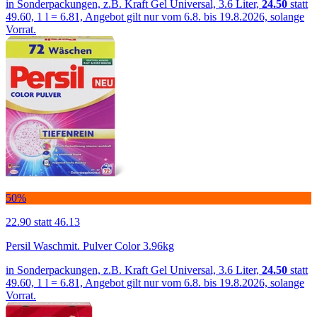
in Sonderpackungen, z.B. Kraft Gel Universal, 3.6 Liter,
24.50
statt
49.60, 1 l = 6.81, Angebot gilt nur vom 6.8. bis 19.8.2026, solange
Vorrat.
50%
22.90
statt 46.13
Persil Waschmit. Pulver Color 3.96kg
in Sonderpackungen, z.B. Kraft Gel Universal, 3.6 Liter,
24.50
statt
49.60, 1 l = 6.81, Angebot gilt nur vom 6.8. bis 19.8.2026, solange
Vorrat.