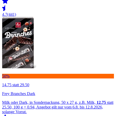
4.7
(441)
50%
14.75
statt 29.50
Frey Branches Dark
Milk oder Dark, in Sonderpackung, 50 x 27 g, z.B. Milk,
12.75
statt
25.50, 100 g = 0.94, Angebot gilt nur vom 6.8. bis 12.8.2026,
solange Vorrat.