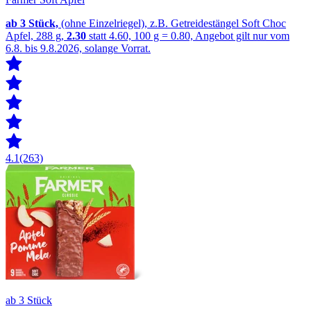
ab 3
Stück,
(ohne Einzelriegel), z.B. Getreidestängel Soft Choc
Apfel, 288 g,
2.30
statt 4.60, 100 g = 0.80, Angebot gilt nur vom
6.8. bis 9.8.2026, solange Vorrat.
4.1
(263)
ab 3 Stück