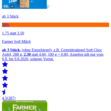
ab 3 Stück
50%
1.75
statt 3.50
Farmer Soft Milch
ab 3
Stück,
(ohne Einzelriegel), z.B. Getreidestängel Soft Choc
Apfel, 288 g,
2.30
statt 4.60, 100 g = 0.80, Angebot gilt nur vom
6.8. bis 9.8.2026, solange Vorrat.
4.5
(287)