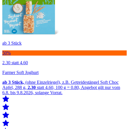
ab 3 Stück
50%
2.30
statt 4.60
Farmer Soft Joghurt
ab 3
Stück,
(ohne Einzelriegel), z.B. Getreidestängel Soft Choc
Apfel, 288 g,
2.30
statt 4.60, 100 g = 0.80, Angebot gilt nur vom
6.8. bis 9.8.2026, solange Vorrat.