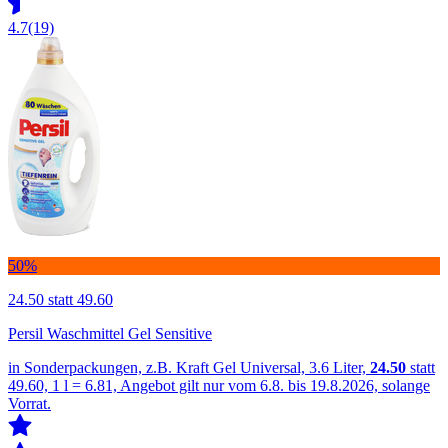
4.7
(19)
50%
24.50
statt 49.60
Persil Waschmittel Gel Sensitive
in Sonderpackungen, z.B. Kraft Gel Universal, 3.6 Liter,
24.50
statt
49.60, 1 l = 6.81, Angebot gilt nur vom 6.8. bis 19.8.2026, solange
Vorrat.