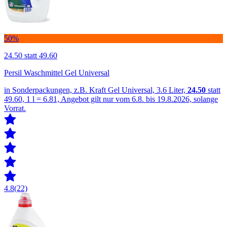
50%
24.50
statt 49.60
Persil Waschmittel Gel Universal
in Sonderpackungen, z.B. Kraft Gel Universal, 3.6 Liter,
24.50
statt
49.60, 1 l = 6.81, Angebot gilt nur vom 6.8. bis 19.8.2026, solange
Vorrat.
4.8
(22)