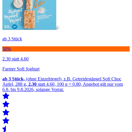
ab 3 Stück
50%
2.30
statt 4.60
Farmer Soft Joghurt
ab 3
Stück,
(ohne Einzelriegel), z.B. Getreidestängel Soft Choc
Apfel, 288 g,
2.30
statt 4.60, 100 g = 0.80, Angebot gilt nur vom
6.8. bis 9.8.2026, solange Vorrat.