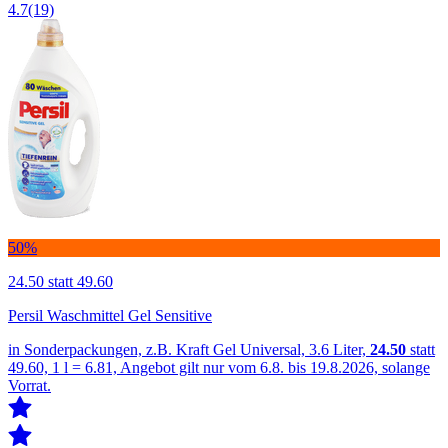
4.7
(19)
50%
24.50
statt 49.60
Persil Waschmittel Gel Sensitive
in Sonderpackungen, z.B. Kraft Gel Universal, 3.6 Liter,
24.50
statt
49.60, 1 l = 6.81, Angebot gilt nur vom 6.8. bis 19.8.2026, solange
Vorrat.