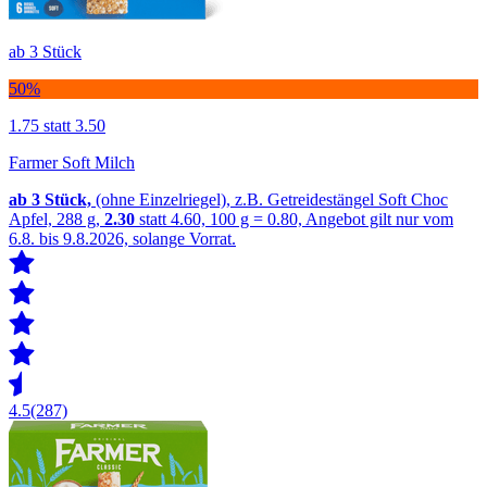
ab 3 Stück
50%
1.75
statt 3.50
Farmer Soft Milch
ab 3
Stück,
(ohne Einzelriegel), z.B. Getreidestängel Soft Choc
Apfel, 288 g,
2.30
statt 4.60, 100 g = 0.80, Angebot gilt nur vom
6.8. bis 9.8.2026, solange Vorrat.
4.5
(287)