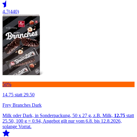
4.7
(440)
50%
14.75
statt 29.50
Frey Branches Dark
Milk oder Dark, in Sonderpackung, 50 x 27 g, z.B. Milk,
12.75
statt
25.50, 100 g = 0.94, Angebot gilt nur vom 6.8. bis 12.8.2026,
solange Vorrat.