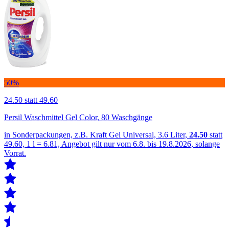
50%
24.50
statt 49.60
Persil Waschmittel Gel Color, 80 Waschgänge
in Sonderpackungen, z.B. Kraft Gel Universal, 3.6 Liter,
24.50
statt
49.60, 1 l = 6.81, Angebot gilt nur vom 6.8. bis 19.8.2026, solange
Vorrat.