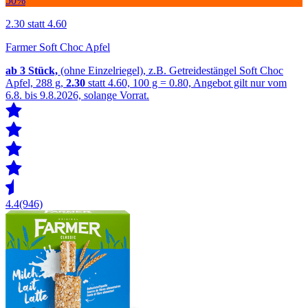
50%
2.30
statt 4.60
Farmer Soft Choc Apfel
ab 3
Stück,
(ohne Einzelriegel), z.B. Getreidestängel Soft Choc
Apfel, 288 g,
2.30
statt 4.60, 100 g = 0.80, Angebot gilt nur vom
6.8. bis 9.8.2026, solange Vorrat.
4.4
(946)