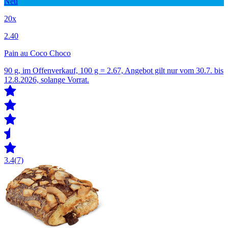
Neu
20x
2.40
Pain au Coco Choco
90 g, im Offenverkauf, 100 g = 2.67, Angebot gilt nur vom 30.7. bis
12.8.2026, solange Vorrat.
3.4
(7)