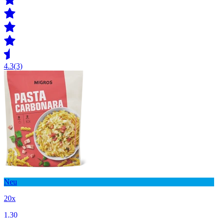
4.3
(3)
Neu
20x
1.30