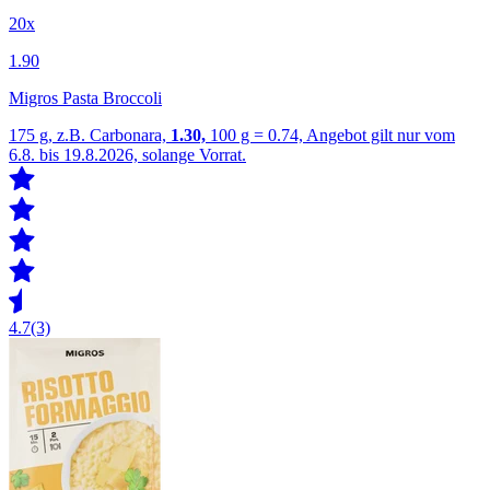
20x
1.90
Migros Pasta Broccoli
175 g, z.B. Carbonara,
1.30,
100 g = 0.74, Angebot gilt nur vom
6.8. bis 19.8.2026, solange Vorrat.
4.7
(3)