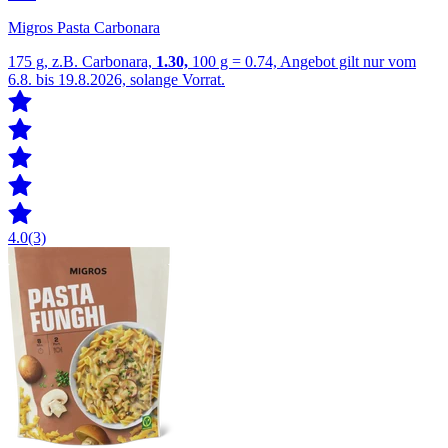
Migros Pasta Carbonara
175 g, z.B. Carbonara,
1.30,
100 g = 0.74, Angebot gilt nur vom
6.8. bis 19.8.2026, solange Vorrat.
4.0
(3)