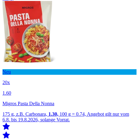
Neu
20x
1.60
Migros Pasta Della Nonna
175 g, z.B. Carbonara,
1.30,
100 g = 0.74, Angebot gilt nur vom
6.8. bis 19.8.2026, solange Vorrat.