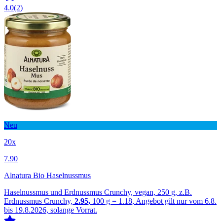
4.0
(2)
Neu
20x
7.90
Alnatura Bio Haselnussmus
Haselnussmus und Erdnussmus Crunchy, vegan, 250 g, z.B.
Erdnussmus Crunchy,
2.95,
100 g = 1.18, Angebot gilt nur vom 6.8.
bis 19.8.2026, solange Vorrat.