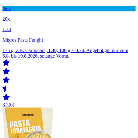
Neu
20x
1.30
Migros Pasta Funghi
175 g, z.B. Carbonara,
1.30,
100 g = 0.74, Angebot gilt nur vom
6.8. bis 19.8.2026, solange Vorrat.
3.5
(6)