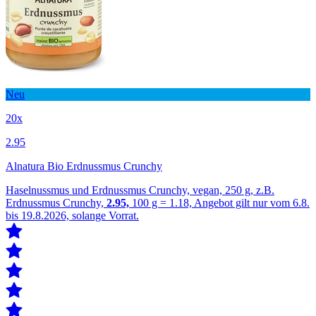
Neu
20x
2.95
Alnatura Bio Erdnussmus Crunchy
Haselnussmus und Erdnussmus Crunchy, vegan, 250 g, z.B.
Erdnussmus Crunchy,
2.95,
100 g = 1.18, Angebot gilt nur vom 6.8.
bis 19.8.2026, solange Vorrat.