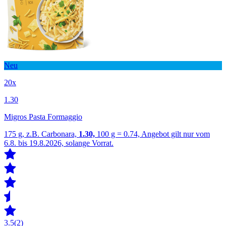
Neu
20x
1.30
Migros Pasta Formaggio
175 g, z.B. Carbonara,
1.30,
100 g = 0.74, Angebot gilt nur vom
6.8. bis 19.8.2026, solange Vorrat.
3.5
(2)