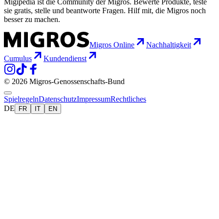
Migipedia ist die Community der Migros. Bewerte Produkte, teste
sie gratis, stelle und beantworte Fragen. Hilf mit, die Migros noch
besser zu machen.
Migros Online
Nachhaltigkeit
Cumulus
Kundendienst
© 2026 Migros-Genossenschafts-Bund
Spielregeln
Datenschutz
Impressum
Rechtliches
DE
FR
IT
EN