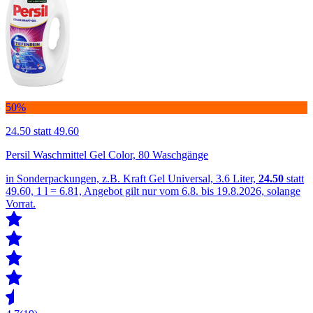
50%
24.50
statt 49.60
Persil Waschmittel Gel Color, 80 Waschgänge
in Sonderpackungen, z.B. Kraft Gel Universal, 3.6 Liter,
24.50
statt
49.60, 1 l = 6.81, Angebot gilt nur vom 6.8. bis 19.8.2026, solange
Vorrat.