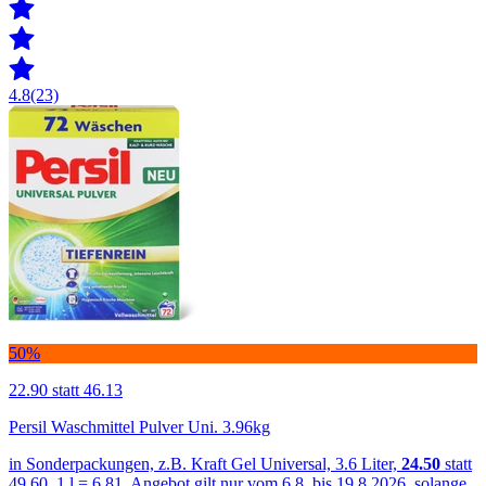
4.8
(23)
50%
22.90
statt 46.13
Persil Waschmittel Pulver Uni. 3.96kg
in Sonderpackungen, z.B. Kraft Gel Universal, 3.6 Liter,
24.50
statt
49.60, 1 l = 6.81, Angebot gilt nur vom 6.8. bis 19.8.2026, solange