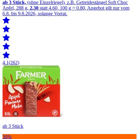
ab 3
Stück,
(ohne Einzelriegel), z.B. Getreidestängel Soft Choc
Apfel, 288 g,
2.30
statt 4.60, 100 g = 0.80, Angebot gilt nur vom
6.8. bis 9.8.2026, solange Vorrat.
4.1
(262)
ab 3 Stück
50%