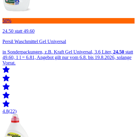
50%
24.50
statt 49.60
Persil Waschmittel Gel Universal
in Sonderpackungen, z.B. Kraft Gel Universal, 3.6 Liter,
24.50
statt
49.60, 1 l = 6.81, Angebot gilt nur vom 6.8. bis 19.8.2026, solange
Vorrat.
4.8
(22)