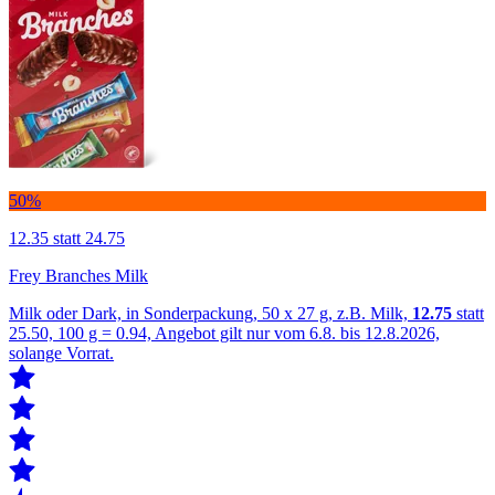
50%
12.35
statt 24.75
Frey Branches Milk
Milk oder Dark, in Sonderpackung, 50 x 27 g, z.B. Milk,
12.75
statt
25.50, 100 g = 0.94, Angebot gilt nur vom 6.8. bis 12.8.2026,
solange Vorrat.