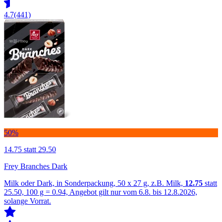
4.7
(441)
50%
14.75
statt 29.50
Frey Branches Dark
Milk oder Dark, in Sonderpackung, 50 x 27 g, z.B. Milk,
12.75
statt
25.50, 100 g = 0.94, Angebot gilt nur vom 6.8. bis 12.8.2026,
solange Vorrat.