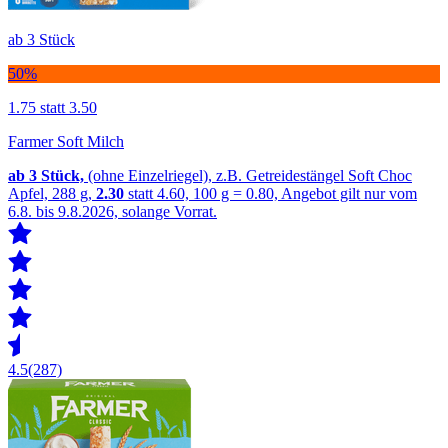
ab 3 Stück
50%
1.75
statt 3.50
Farmer Soft Milch
ab 3
Stück,
(ohne Einzelriegel), z.B. Getreidestängel Soft Choc
Apfel, 288 g,
2.30
statt 4.60, 100 g = 0.80, Angebot gilt nur vom
6.8. bis 9.8.2026, solange Vorrat.
4.5
(287)