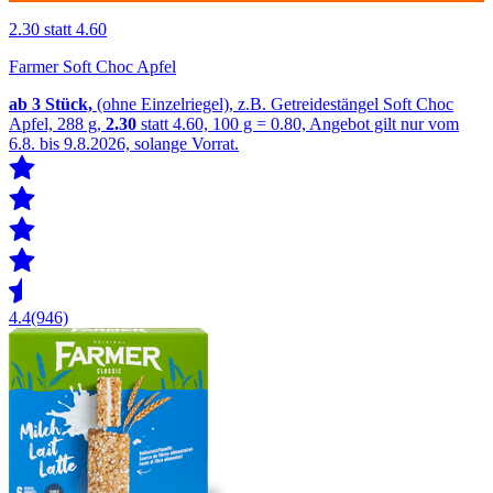
2.30
statt 4.60
Farmer Soft Choc Apfel
ab 3
Stück,
(ohne Einzelriegel), z.B. Getreidestängel Soft Choc
Apfel, 288 g,
2.30
statt 4.60, 100 g = 0.80, Angebot gilt nur vom
6.8. bis 9.8.2026, solange Vorrat.
4.4
(946)