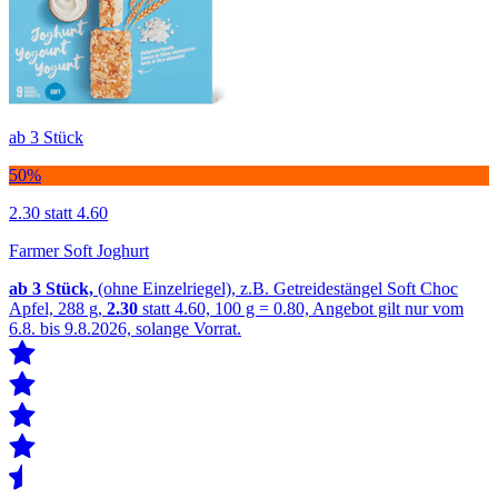
ab 3 Stück
50%
2.30
statt 4.60
Farmer Soft Joghurt
ab 3
Stück,
(ohne Einzelriegel), z.B. Getreidestängel Soft Choc
Apfel, 288 g,
2.30
statt 4.60, 100 g = 0.80, Angebot gilt nur vom
6.8. bis 9.8.2026, solange Vorrat.