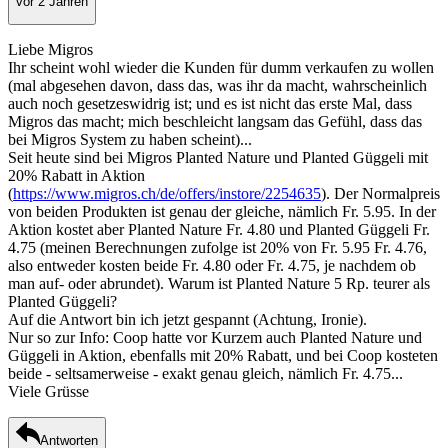
vor 2 Jahren
Liebe Migros
Ihr scheint wohl wieder die Kunden für dumm verkaufen zu wollen
(mal abgesehen davon, dass das, was ihr da macht, wahrscheinlich
auch noch gesetzeswidrig ist; und es ist nicht das erste Mal, dass
Migros das macht; mich beschleicht langsam das Gefühl, dass das
bei Migros System zu haben scheint)...
Seit heute sind bei Migros Planted Nature und Planted Güggeli mit
20% Rabatt in Aktion
(
https://www.migros.ch/de/offers/instore/2254635
). Der Normalpreis
von beiden Produkten ist genau der gleiche, nämlich Fr. 5.95. In der
Aktion kostet aber Planted Nature Fr. 4.80 und Planted Güggeli Fr.
4.75 (meinen Berechnungen zufolge ist 20% von Fr. 5.95 Fr. 4.76,
also entweder kosten beide Fr. 4.80 oder Fr. 4.75, je nachdem ob
man auf- oder abrundet). Warum ist Planted Nature 5 Rp. teurer als
Planted Güggeli?
Auf die Antwort bin ich jetzt gespannt (Achtung, Ironie).
Nur so zur Info: Coop hatte vor Kurzem auch Planted Nature und
Güggeli in Aktion, ebenfalls mit 20% Rabatt, und bei Coop kosteten
beide - seltsamerweise - exakt genau gleich, nämlich Fr. 4.75...
Viele Grüsse
Antworten