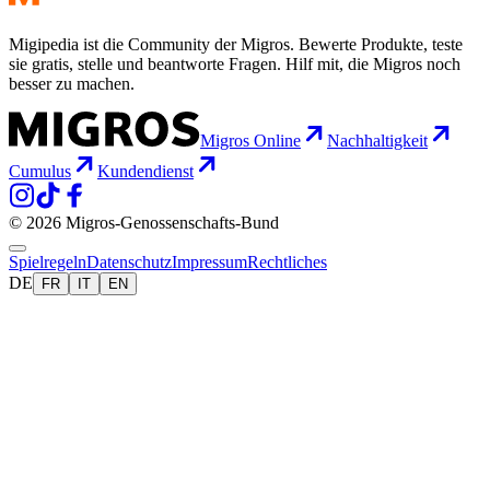
Migipedia ist die Community der Migros. Bewerte Produkte, teste
sie gratis, stelle und beantworte Fragen. Hilf mit, die Migros noch
besser zu machen.
Migros Online
Nachhaltigkeit
Cumulus
Kundendienst
© 2026 Migros-Genossenschafts-Bund
Spielregeln
Datenschutz
Impressum
Rechtliches
DE
FR
IT
EN