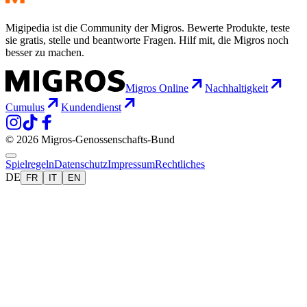
Migipedia ist die Community der Migros. Bewerte Produkte, teste
sie gratis, stelle und beantworte Fragen. Hilf mit, die Migros noch
besser zu machen.
Migros Online
Nachhaltigkeit
Cumulus
Kundendienst
© 2026 Migros-Genossenschafts-Bund
Spielregeln
Datenschutz
Impressum
Rechtliches
DE
FR
IT
EN