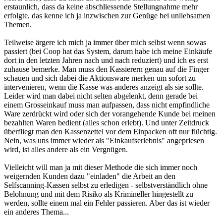
erstaunlich, dass da keine abschliessende Stellungnahme mehr
erfolgte, das kenne ich ja inzwischen zur Genüge bei unliebsamen
Themen.
Teilweise ärgere ich mich ja immer über mich selbst wenn sowas
passiert (bei Coop hat das System, darum habe ich meine Einkäufe
dort in den letzten Jahren nach und nach reduziert) und ich es erst
zuhause bemerke. Man muss den Kassierern genau auf die Finger
schauen und sich dabei die Aktionsware merken um sofort zu
intervenieren, wenn die Kasse was anderes anzeigt als sie sollte.
Leider wird man dabei nicht selten abgelenkt, denn gerade bei
einem Grosseinkauf muss man aufpassen, dass nicht empfindliche
Ware zerdrückt wird oder sich der vorangehende Kunde bei meinen
bezahlten Waren bedient (alles schon erlebt). Und unter Zeitdruck
überfliegt man den Kassenzettel vor dem Einpacken oft nur flüchtig.
Nein, was uns immer wieder als "Einkaufserlebnis" angepriesen
wird, ist alles andere als ein Vergnügen.
Vielleicht will man ja mit dieser Methode die sich immer noch
weigernden Kunden dazu "einladen" die Arbeit an den
Selfscanning-Kassen selbst zu erledigen - selbstverständlich ohne
Belohnung und mit dem Risiko als Krimineller hingestellt zu
werden, sollte einem mal ein Fehler passieren. Aber das ist wieder
ein anderes Thema...