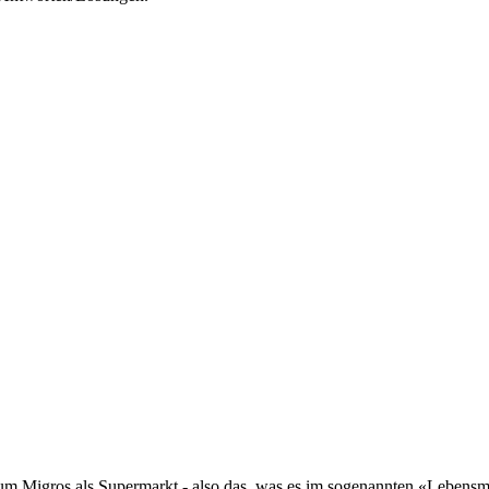
um Migros als Supermarkt - also das, was es im sogenannten «Lebensmit