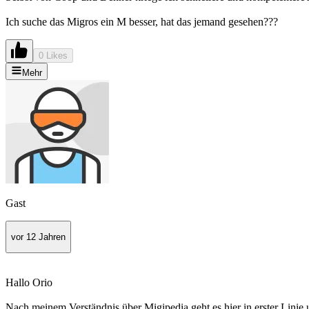
Ich suche das Migros ein M besser, hat das jemand gesehen???
0 Likes
Mehr
Gast
vor 12 Jahren
Hallo Orio
Nach meinem Verständnis über Migipedia geht es hier in erster Linie 