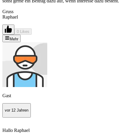
sonst gerne ein Beitrag dazu auf, wenn Interesse dazu besteht.
Gruss
Raphael
0 Likes
Mehr
Gast
vor 12 Jahren
Hallo Raphael