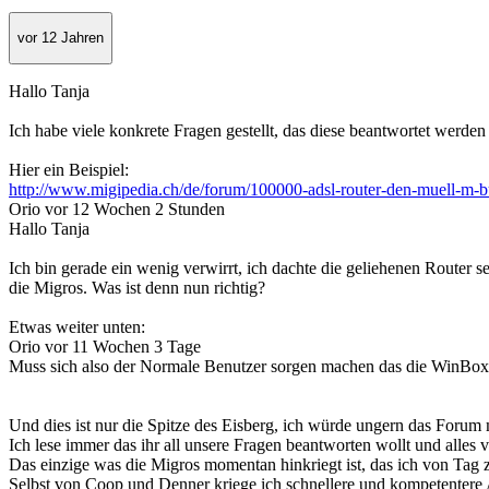
vor 12 Jahren
Hallo Tanja
Ich habe viele konkrete Fragen gestellt, das diese beantwortet werden i
Hier ein Beispiel:
http://www.migipedia.ch/de/forum/100000-adsl-router-den-muell-m-b
Orio vor 12 Wochen 2 Stunden
Hallo Tanja
Ich bin gerade ein wenig verwirrt, ich dachte die geliehenen Router
die Migros. Was ist denn nun richtig?
Etwas weiter unten:
Orio vor 11 Wochen 3 Tage
Muss sich also der Normale Benutzer sorgen machen das die WinBox ei
Und dies ist nur die Spitze des Eisberg, ich würde ungern das Forum 
Ich lese immer das ihr all unsere Fragen beantworten wollt und alles v
Das einzige was die Migros momentan hinkriegt ist, das ich von Tag
Selbst von Coop und Denner kriege ich schnellere und kompetenter