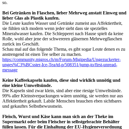
so.
Bei Getränken in Flaschen, lieber Mehrweg anstatt Einweg und
lieber Glas als Plastik kaufen.
Die Leute kaufen Wasser und Getränke zumeist aus Affektiertheit,
sie fühlen sich modern wenn jeder sieht dass sie spezielles
Mineralwasser kaufen. Die Schlepperei nach Hause spielt da keine
Rolle, wohl aber jene der schwereren gläsernen Mehrwegflaschen
zurück ins Geschäft.
Schau mal auf das folgende Thema, es gibt sogar Leute denen es zu
anstrengend ist einen Tee selber zu machen.
https://community.migros.ch/m/Forum-Migipedia/Ungezuckerter-
unges%C3%BCsster-Ice-Tea/td-p/508351/jump-to/first-unread-
message
Keine Kaffeekapseln kaufen, diese sind wirklich unnötig und
eine kleine Umweltsünde.
Die Kapseln sind zwar klein, sind aber eine riesige Umweltsünde.
99% aller Kleinstverpackungen wären unnötig, sie werden nur aus
Affektiertheit gekauft. Labile Menschen brauchen eben sichtbares
und gekauftes Selbstbewusstsein.
Fleisch, Wurst und Käse kann man sich an der Theke im
Supermarkt oder beim Fleischer in selbstgebrachte Behälter
füllen lassen. Für die Einhaltung der EU-Hygieneverordnung