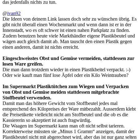
das jedenfalls nichts zu tun.
@
ivan92
Die Ideen von deinem Link lassen doch sehr zu wünschen übrig. Es
gibt nicht überall einen Wochenmarkt und wenn dann ist er in der
Innenstadt, wo es oft schwer ist einen nahen Parkplatz zu finden.
Zudem benutzen heute viele Markthändler eigene Plastikbeutel und
wägen auch gleich damit ab. Man tauscht den einen Plastik gegen
einen anderen, damit ist nichts erreicht.
Eingeschweisstes Obst und Gemüse vermeiden, stattdessen zur
losen Ware greifen.
Die man dann trotzdem wieder in einen Plastikbeitel verpackt. :-)
Oder wie kauft man fünf lose Äpfel oder ein Kilo Weintrauben?
Im Supermarkt Plastiktütchen zum Wiegen und Verpacken
von Obst und Gemüse meiden stattdessen mitgebrachte
Stoffbeutel verwenden.
Damit man das höhere Gewicht vom Stoffbeutel jedes mal
entsprechend des Kilopreises der Ware mitbezahlt. Ausserdem klebt
die Preisetikette vielleicht nicht am Stoffbeutel und die ob es die
Kassiererin so akzeptiert ist auch fragwürdig.
Die Waagen im Supermarkt kann man oft nicht selbst tarieren.
Korrekterweise müssten sie „Minus 1 Gramm“ anzeigen, damit der
Plastikbeutel nicht mit abgerechnet wird, aber das ist nur ganz selten