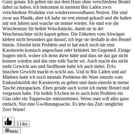
Ganz genau. Ich gehen nie aus dem Haus ohne verschiedene Beutel
dabei zu haben. Ich bekomme in meinem Bio Laden zwei
verschiedene Produkte von wiederverwendbaren Netzen. Die sind
zwar aus Plastik, aber ich habe sie erst einmal gekauft und die halten
mir seit Jahren und wasche sie immer wieder. Sie sind wie die
Wäschenetze für heikle Wäschstücke, damit sie in der
Waschmaschine nicht kaputt gehen. Die Etiketten vom Abwägen
kleben nicht besonders gut darauf, ich lege sie deshalb in den Beutel
hinein. Absolut kein Problem und es hat mich noch nie eine
Kassiererin komisch angeschaut oder kritisiert. Im Gegenteil. Einige
fragten mich, woher ich denn diese hätte und dass sie das gar nicht
kennen würden und das eine tolle Sache sei. Auch macht das nicht
mehr Gewicht aus und Stoffbeute habe ich auch dabei. DAs
bisschen Gewicht macht es ncicht aus. Und in Bio Läden und auf
Märkten hatte ich noch niemals Probleme die Ware einzeln vom
Einkaufskörbli der Kassiererin zu geben und dann einzeln in meine
Tasche einzupacken. Eben gerade auch wenn ich meine Beutel mal
vergessen habe. Für heikle SAchen ist es auch kein Problem ein
Glas oder ein Tupperwäre mitzunehmen. Wenn man will alles ganz
einfach. Nur eine Gwöhnungssache. Es lebe das Ziel: möglichst
Zero Waste!
1 Like
Mehr