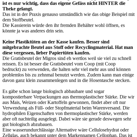
ist es nur wichtig, dass das eigene Gefäss nicht HINTER die
Theke gelangt.
Das ist in der Praxis genauso umständlich wie das obige Beispiel mit
dem Stoffbeutel.
Die Kassierein würde den ihr fremden Behälter wohl öffnen, es
könnte ja was anderes drin sein.
Keine Plastiktüten an der Kasse kaufen. Besser sind
mitgebrachte Beutel aus Stoff oder Recyclingmaterial. Hat man
diese vergessen, lieber Papiertüten kaufen.
Die Gratisbeutel der Migros sind eh wertlos weil sie viel zu schnell
reissen. Es ist besser die Gratisbeutel vom Coop (mit Coop
bedruckt) zu verwenden, die halten sehr viel mehr aus und können
problemlos bis zu zehnmal benutzt werden. Zudem kann man einige
davon ganz klein zusammenlegen und in die Hosentasche stecken.
Es gäbe schon lange biologisch abbaubare und sogar
kompostierbare Verpackungen aus thermoplastischer Stärke. Die wir
aus Mais, Weizen oder Kartoffeln gewonnen, findet aber oft nur
Verwendung als Füll- oder Stopfmaterial beim Warenversand. Die
hydrophilen Eigenschaften von thermoplastischer Stärke, werden
aber oft nachteilig ausgelegt. Dabei wäre sie gerade deswegen sehr
gut biologisch abzubauen.
Eine wasserundurchlässige Alternative wäre Cellulosehydrat oder
Zellglas, auch bekannt unter dem Markennamen Cellophan. Das ist