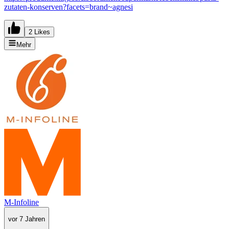
zutaten-konserven?facets=brand~agnesi
2 Likes
Mehr
M-Infoline
vor 7 Jahren