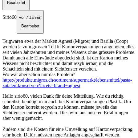
Bearbeitet
Sirio60
vor 7 Jahren
Bearbeitet
Teigwaren etwa der Marken Agnesi (Migros) und Barilla (Coop)
werden ja zum grossen Teil in Kartonverpackungen angeboten, dies
seit vielen Jahrzehnten und meines Wissens ohne grössere Probleme.
Damit auch alle Einwände abgedeckt sind, ist der Karton meines
Wissens nicht beschichtet und damit rezyklierbar, und die
Schachteln sind mit einem Sichtfenster versehen.
Wo war aber schon nur das Problem?
https://produkte.migros.ch/sortiment/supermarkt/lebensmittel/pasta-
zutaten-konserven?facets=brand~agnesi
Hallo sirio60, vielen Dank für deine Mitteilung. Wie du richtig
schreibst, benötigt man auch bei Kartonverpackungen Plastik. Um
den Karton korrekt recyceln zu können, müsste jeweils das
Sichtfenster entfernt werden. Dies wird aus unseren Erfahrungen
aber wenig gemacht.
Zudem sind die Kosten für eine Umstellung auf Kartonverpackung
sehr hoch. Dafür müssten neue Anlagen angeschafft werden.