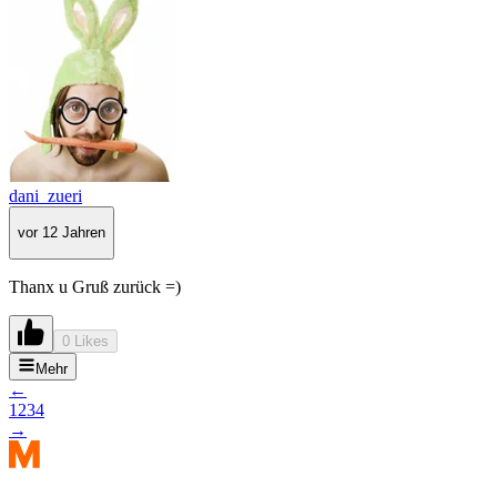
dani_zueri
vor 12 Jahren
Thanx u Gruß zurück =)
0 Likes
Mehr
←
1
2
3
4
→