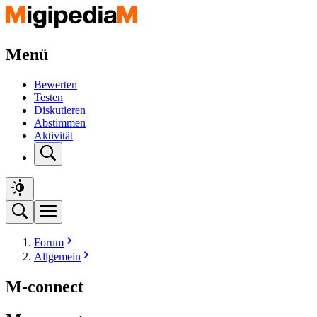
Menü
Bewerten
Testen
Diskutieren
Abstimmen
Aktivität
Forum
Allgemein
M-connect