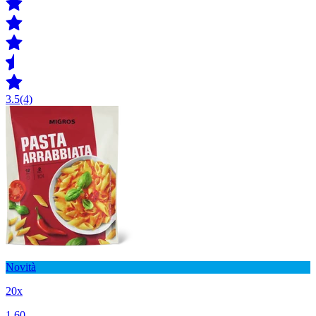
3.5
(4)
Novità
20x
1.60