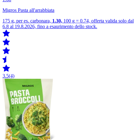
Migros Pasta all'arrabbiata
175 g, per es. carbonara,
1.30,
100 g = 0.74, offerta valida solo dal
6.8 al 19.8.2026, fino a esaurimento dello stock.
3.5
(4)