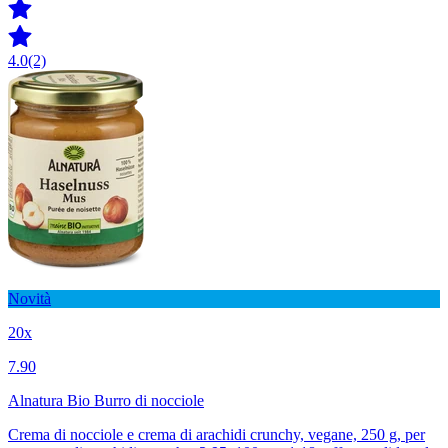
4.0
(2)
Novità
20x
7.90
Alnatura Bio Burro di nocciole
Crema di nocciole e crema di arachidi crunchy, vegane, 250 g, per