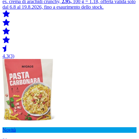
es. crema di arachidi crunchy,
2.95,
100 g = 1.18, offerta valida solo
dal 6.8 al 19.8.2026, fino a esaurimento dello stock.
4.3
(3)
Novità