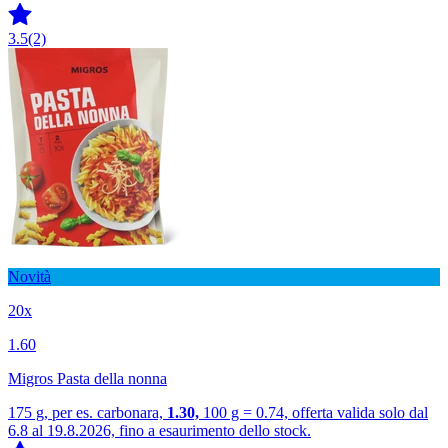
3.5
(2)
Novità
20x
1.60
Migros Pasta della nonna
175 g, per es. carbonara,
1.30,
100 g = 0.74, offerta valida solo dal
6.8 al 19.8.2026, fino a esaurimento dello stock.