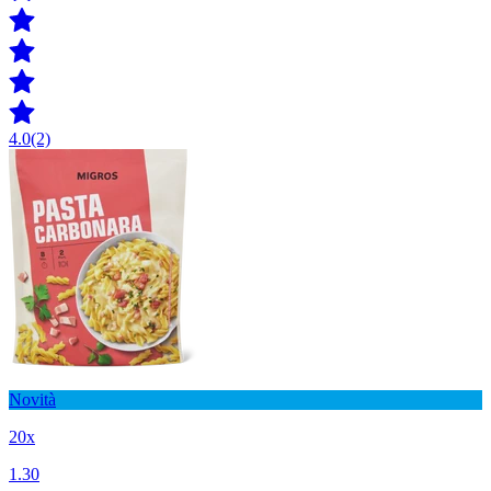
4.0
(2)
Novità
20x
1.30