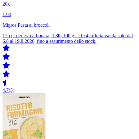
20x
1.90
Migros Pasta ai broccoli
175 g, per es. carbonara,
1.30,
100 g = 0.74, offerta valida solo dal
6.8 al 19.8.2026, fino a esaurimento dello stock.
4.7
(3)