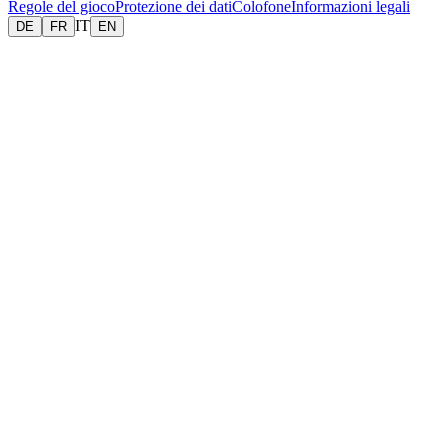
Regole del gioco
Protezione dei dati
Colofone
Informazioni legali
IT
DE
FR
EN