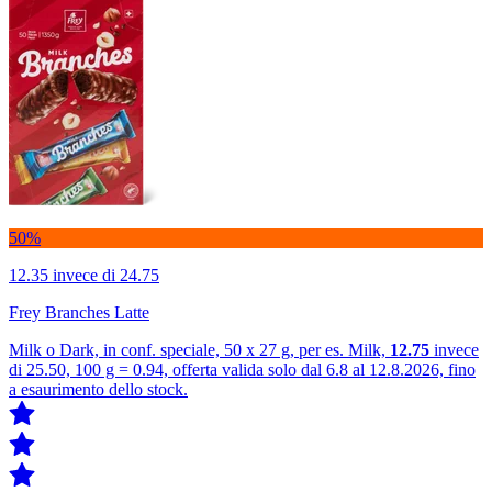
50%
12.35
invece di 24.75
Frey Branches Latte
Milk o Dark, in conf. speciale, 50 x 27 g, per es. Milk,
12.75
invece
di 25.50, 100 g = 0.94, offerta valida solo dal 6.8 al 12.8.2026, fino
a esaurimento dello stock.