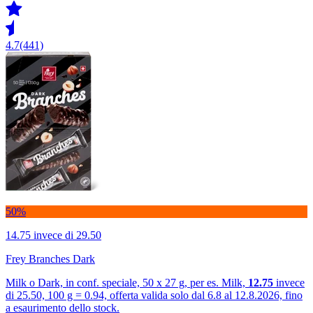
4.7
(441)
50%
14.75
invece di 29.50
Frey Branches Dark
Milk o Dark, in conf. speciale, 50 x 27 g, per es. Milk,
12.75
invece
di 25.50, 100 g = 0.94, offerta valida solo dal 6.8 al 12.8.2026, fino
a esaurimento dello stock.