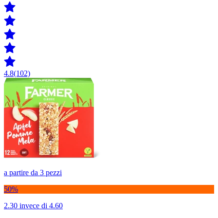
4.8
(102)
a partire da 3 pezzi
50%
2.30
invece di 4.60