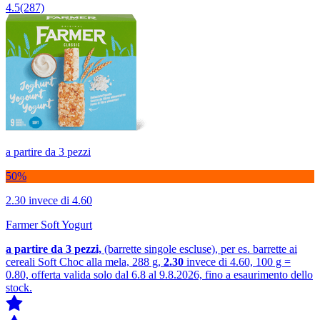
4.5
(287)
a partire da 3 pezzi
50%
2.30
invece di 4.60
Farmer Soft Yogurt
a partire da 3
pezzi,
(barrette singole escluse), per es. barrette ai
cereali Soft Choc alla mela, 288 g,
2.30
invece di 4.60, 100 g =
0.80, offerta valida solo dal 6.8 al 9.8.2026, fino a esaurimento dello
stock.