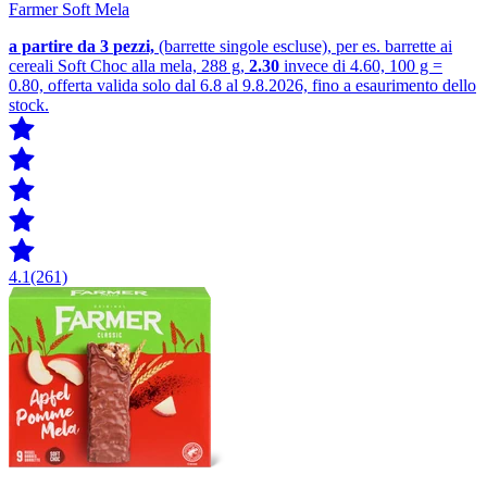
Farmer Soft Mela
a partire da 3
pezzi,
(barrette singole escluse), per es. barrette ai
cereali Soft Choc alla mela, 288 g,
2.30
invece di 4.60, 100 g =
0.80, offerta valida solo dal 6.8 al 9.8.2026, fino a esaurimento dello
stock.
4.1
(261)