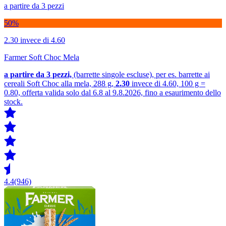
a partire da 3 pezzi
50%
2.30
invece di 4.60
Farmer Soft Choc Mela
a partire da 3
pezzi,
(barrette singole escluse), per es. barrette ai
cereali Soft Choc alla mela, 288 g,
2.30
invece di 4.60, 100 g =
0.80, offerta valida solo dal 6.8 al 9.8.2026, fino a esaurimento dello
stock.
4.4
(946)