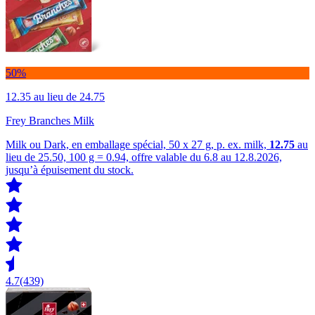
50%
12.35
au lieu de 24.75
Frey Branches Milk
Milk ou Dark, en emballage spécial, 50 x 27 g, p. ex. milk,
12.75
au
lieu de 25.50, 100 g = 0.94, offre valable du 6.8 au 12.8.2026,
jusqu’à épuisement du stock.
4.7
(439)