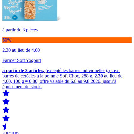
à partir de 3 pièces
50%
2.30
au lieu de 4.60
Farmer Soft Yogourt
à partir de 3
articles,
(excepté les barres individuelles), p. ex.
barres de céréales à la pomme Soft Choc, 288 g,
2.30
au lieu de
4.60, 100 g = 0.80, offre valable du 6.8 au 9.8.2026, jusqu’à
épuisement du stock.
4.5
(156)