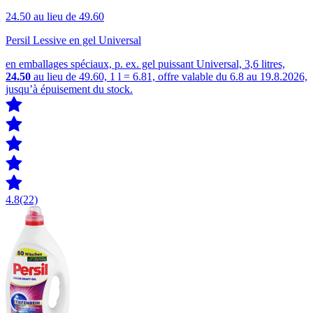
24.50
au lieu de 49.60
Persil Lessive en gel Universal
en emballages spéciaux, p. ex. gel puissant Universal, 3,6 litres,
24.50
au lieu de 49.60, 1 l = 6.81, offre valable du 6.8 au 19.8.2026,
jusqu’à épuisement du stock.
4.8
(22)