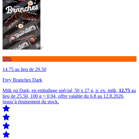
50%
14.75
au lieu de 29.50
Frey Branches Dark
Milk ou Dark, en emballage spécial, 50 x 27 g, p. ex. milk,
12.75
au
lieu de 25.50, 100 g = 0.94, offre valable du 6.8 au 12.8.2026,
jusqu’à épuisement du stock.