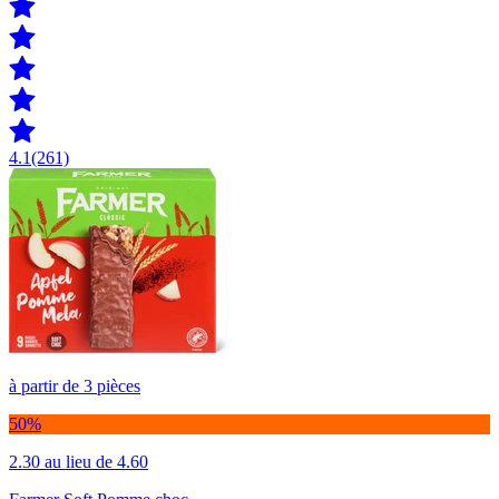
4.1
(261)
à partir de 3 pièces
50%
2.30
au lieu de 4.60