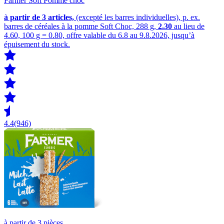
Farmer Soft Pomme choc
à partir de 3
articles,
(excepté les barres individuelles), p. ex.
barres de céréales à la pomme Soft Choc, 288 g,
2.30
au lieu de
4.60, 100 g = 0.80, offre valable du 6.8 au 9.8.2026, jusqu’à
épuisement du stock.
4.4
(946)
à partir de 3 pièces