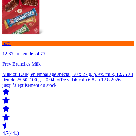
50%
12.35
au lieu de 24.75
Frey Branches Milk
Milk ou Dark, en emballage spécial, 50 x 27 g, p. ex. milk,
12.75
au
lieu de 25.50, 100 g = 0.94, offre valable du 6.8 au 12.8.2026,
jusqu’à épuisement du stock.
4.7
(441)