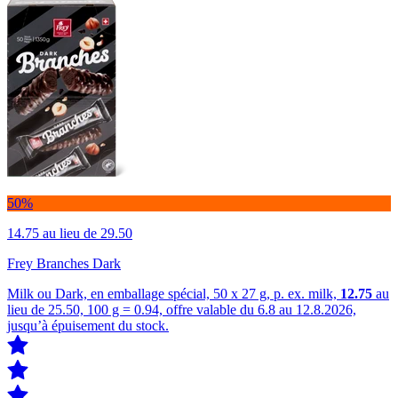
50%
14.75
au lieu de 29.50
Frey Branches Dark
Milk ou Dark, en emballage spécial, 50 x 27 g, p. ex. milk,
12.75
au
lieu de 25.50, 100 g = 0.94, offre valable du 6.8 au 12.8.2026,
jusqu’à épuisement du stock.