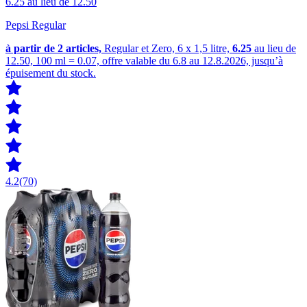
6.25
au lieu de 12.50
Pepsi Regular
à partir de 2
articles,
Regular et Zero, 6 x 1,5 litre,
6.25
au lieu de
12.50, 100 ml = 0.07, offre valable du 6.8 au 12.8.2026, jusqu’à
épuisement du stock.
4.2
(70)