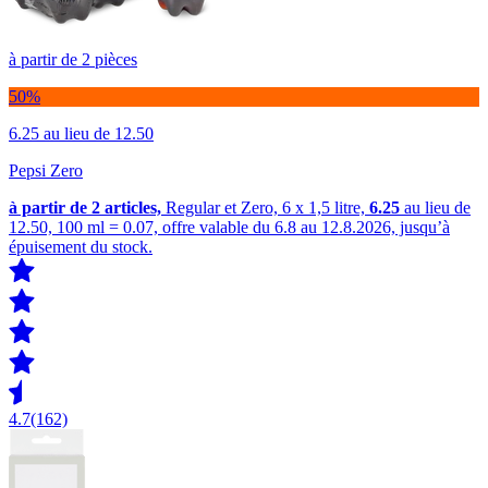
à partir de 2 pièces
50%
6.25
au lieu de 12.50
Pepsi Zero
à partir de 2
articles,
Regular et Zero, 6 x 1,5 litre,
6.25
au lieu de
12.50, 100 ml = 0.07, offre valable du 6.8 au 12.8.2026, jusqu’à
épuisement du stock.
4.7
(162)