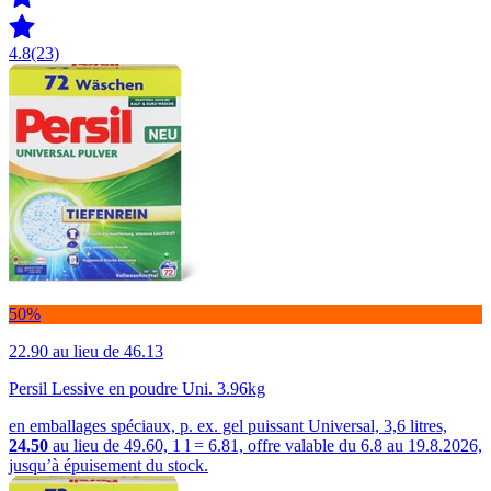
4.8
(23)
50%
22.90
au lieu de 46.13
Persil Lessive en poudre Uni. 3.96kg
en emballages spéciaux, p. ex. gel puissant Universal, 3,6 litres,
24.50
au lieu de 49.60, 1 l = 6.81, offre valable du 6.8 au 19.8.2026,
jusqu’à épuisement du stock.