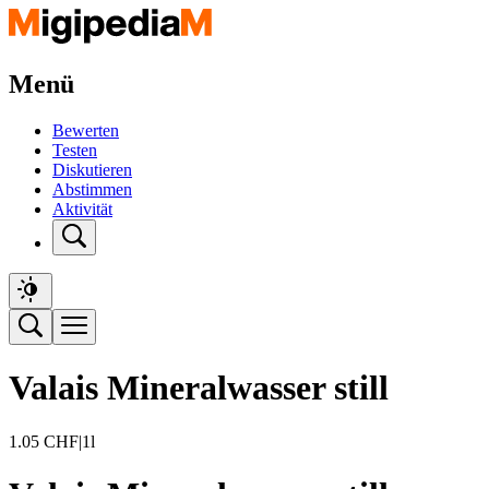
Menü
Bewerten
Testen
Diskutieren
Abstimmen
Aktivität
Valais Mineralwasser still
1.05
CHF
|
1l