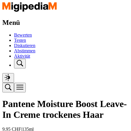
Menü
Bewerten
Testen
Diskutieren
Abstimmen
Aktivität
Pantene Moisture Boost Leave-
In Creme trockenes Haar
9.95
CHF
|
135ml