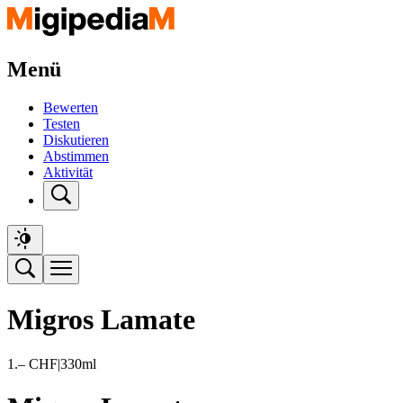
Menü
Bewerten
Testen
Diskutieren
Abstimmen
Aktivität
Migros Lamate
1.–
CHF
|
330ml