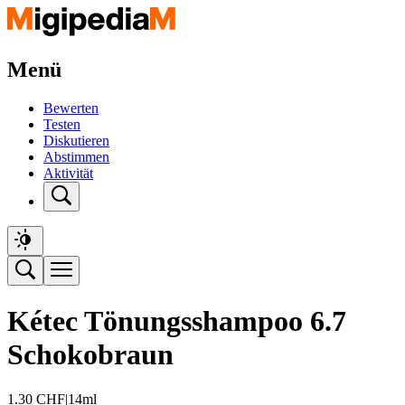
Menü
Bewerten
Testen
Diskutieren
Abstimmen
Aktivität
Kétec Tönungsshampoo 6.7
Schokobraun
1.30
CHF
|
14ml