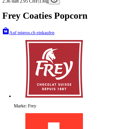
2.36
statt 2.95
CHF
|
130g
Frey Coaties Popcorn
Auf migros.ch einkaufen
Marke: Frey