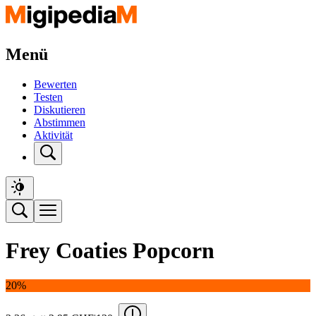
Menü
Bewerten
Testen
Diskutieren
Abstimmen
Aktivität
Frey Coaties Popcorn
20%