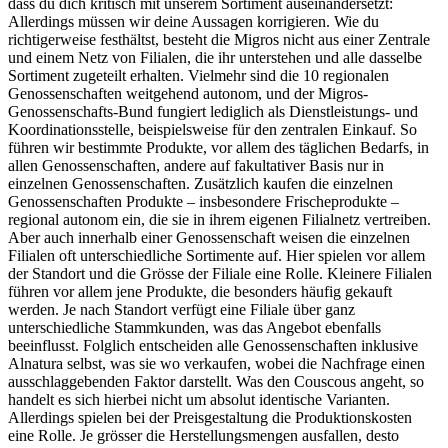
dass du dich kritisch mit unserem Sortiment auseinandersetzt:
Allerdings müssen wir deine Aussagen korrigieren. Wie du
richtigerweise festhältst, besteht die Migros nicht aus einer Zentrale
und einem Netz von Filialen, die ihr unterstehen und alle dasselbe
Sortiment zugeteilt erhalten. Vielmehr sind die 10 regionalen
Genossenschaften weitgehend autonom, und der Migros-
Genossenschafts-Bund fungiert lediglich als Dienstleistungs- und
Koordinationsstelle, beispielsweise für den zentralen Einkauf. So
führen wir bestimmte Produkte, vor allem des täglichen Bedarfs, in
allen Genossenschaften, andere auf fakultativer Basis nur in
einzelnen Genossenschaften. Zusätzlich kaufen die einzelnen
Genossenschaften Produkte – insbesondere Frischeprodukte –
regional autonom ein, die sie in ihrem eigenen Filialnetz vertreiben.
Aber auch innerhalb einer Genossenschaft weisen die einzelnen
Filialen oft unterschiedliche Sortimente auf. Hier spielen vor allem
der Standort und die Grösse der Filiale eine Rolle. Kleinere Filialen
führen vor allem jene Produkte, die besonders häufig gekauft
werden. Je nach Standort verfügt eine Filiale über ganz
unterschiedliche Stammkunden, was das Angebot ebenfalls
beeinflusst. Folglich entscheiden alle Genossenschaften inklusive
Alnatura selbst, was sie wo verkaufen, wobei die Nachfrage einen
ausschlaggebenden Faktor darstellt. Was den Couscous angeht, so
handelt es sich hierbei nicht um absolut identische Varianten.
Allerdings spielen bei der Preisgestaltung die Produktionskosten
eine Rolle. Je grösser die Herstellungsmengen ausfallen, desto