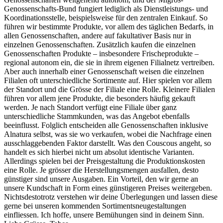
Genossenschafts-Bund fungiert lediglich als Dienstleistungs- und
Koordinationsstelle, beispielsweise für den zentralen Einkauf. So
führen wir bestimmte Produkte, vor allem des täglichen Bedarfs, in
allen Genossenschaften, andere auf fakultativer Basis nur in
einzelnen Genossenschaften. Zusätzlich kaufen die einzelnen
Genossenschaften Produkte – insbesondere Frischeprodukte –
regional autonom ein, die sie in ihrem eigenen Filialnetz vertreiben.
Aber auch innerhalb einer Genossenschaft weisen die einzelnen
Filialen oft unterschiedliche Sortimente auf. Hier spielen vor allem
der Standort und die Grösse der Filiale eine Rolle. Kleinere Filialen
führen vor allem jene Produkte, die besonders häufig gekauft
werden. Je nach Standort verfügt eine Filiale über ganz
unterschiedliche Stammkunden, was das Angebot ebenfalls
beeinflusst. Folglich entscheiden alle Genossenschaften inklusive
Alnatura selbst, was sie wo verkaufen, wobei die Nachfrage einen
ausschlaggebenden Faktor darstellt. Was den Couscous angeht, so
handelt es sich hierbei nicht um absolut identische Varianten.
Allerdings spielen bei der Preisgestaltung die Produktionskosten
eine Rolle. Je grösser die Herstellungsmengen ausfallen, desto
günstiger sind unsere Ausgaben. Ein Vorteil, den wir gerne an
unsere Kundschaft in Form eines günstigeren Preises weitergeben.
Nichtsdestotrotz verstehen wir deine Überlegungen und lassen diese
gerne bei unseren kommenden Sortimentsneugestaltungen
einfliessen. Ich hoffe, unsere Bemühungen sind in deinem Sinn.