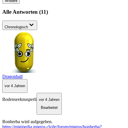
Mehr
Alle Antworten
(
11
)
Chronologisch
Dragonball
vor 4 Jahren
Bodenseeknusperli
vor 4 Jahren
Bearbeitet
Bonherba wird aufgegeben.
https://migipedia.migros.ch/de/forum/migros/bonherba?