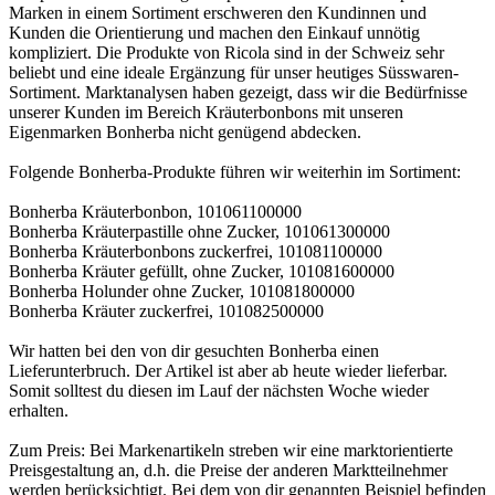
Marken in einem Sortiment erschweren den Kundinnen und
Kunden die Orientierung und machen den Einkauf unnötig
kompliziert. Die Produkte von Ricola sind in der Schweiz sehr
beliebt und eine ideale Ergänzung für unser heutiges Süsswaren-
Sortiment. Marktanalysen haben gezeigt, dass wir die Bedürfnisse
unserer Kunden im Bereich Kräuterbonbons mit unseren
Eigenmarken Bonherba nicht genügend abdecken.
Folgende Bonherba-Produkte führen wir weiterhin im Sortiment:
Bonherba Kräuterbonbon, 101061100000
Bonherba Kräuterpastille ohne Zucker, 101061300000
Bonherba Kräuterbonbons zuckerfrei, 101081100000
Bonherba Kräuter gefüllt, ohne Zucker, 101081600000
Bonherba Holunder ohne Zucker, 101081800000
Bonherba Kräuter zuckerfrei, 101082500000
Wir hatten bei den von dir gesuchten Bonherba einen
Lieferunterbruch. Der Artikel ist aber ab heute wieder lieferbar.
Somit solltest du diesen im Lauf der nächsten Woche wieder
erhalten.
Zum Preis: Bei Markenartikeln streben wir eine marktorientierte
Preisgestaltung an, d.h. die Preise der anderen Marktteilnehmer
werden berücksichtigt. Bei dem von dir genannten Beispiel befinden