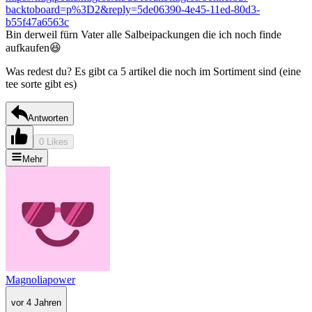
backtoboard=p%3D2&reply=5de06390-4e45-11ed-80d3-
b55f47a6563c
Bin derweil fürn Vater alle Salbeipackungen die ich noch finde
aufkaufen😆
Was redest du? Es gibt ca 5 artikel die noch im Sortiment sind (eine
tee sorte gibt es)
Antworten
0 Likes
Mehr
Magnoliapower
vor 4 Jahren