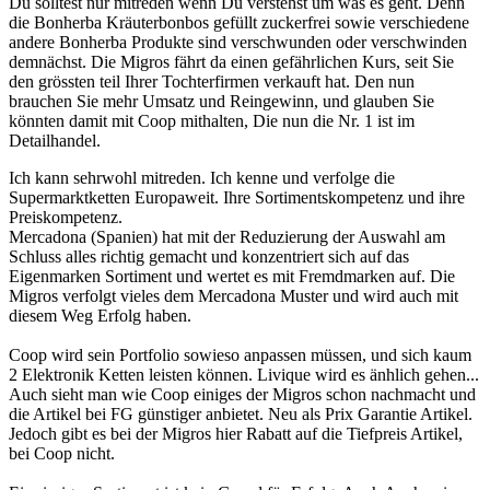
Du solltest nur mitreden wenn Du verstehst um was es geht. Denn
die Bonherba Kräuterbonbos gefüllt zuckerfrei sowie verschiedene
andere Bonherba Produkte sind verschwunden oder verschwinden
demnächst. Die Migros fährt da einen gefährlichen Kurs, seit Sie
den grössten teil Ihrer Tochterfirmen verkauft hat. Den nun
brauchen Sie mehr Umsatz und Reingewinn, und glauben Sie
könnten damit mit Coop mithalten, Die nun die Nr. 1 ist im
Detailhandel.
Ich kann sehrwohl mitreden. Ich kenne und verfolge die
Supermarktketten Europaweit. Ihre Sortimentskompetenz und ihre
Preiskompetenz.
Mercadona (Spanien) hat mit der Reduzierung der Auswahl am
Schluss alles richtig gemacht und konzentriert sich auf das
Eigenmarken Sortiment und wertet es mit Fremdmarken auf. Die
Migros verfolgt vieles dem Mercadona Muster und wird auch mit
diesem Weg Erfolg haben.
Coop wird sein Portfolio sowieso anpassen müssen, und sich kaum
2 Elektronik Ketten leisten können. Livique wird es änhlich gehen...
Auch sieht man wie Coop einiges der Migros schon nachmacht und
die Artikel bei FG günstiger anbietet. Neu als Prix Garantie Artikel.
Jedoch gibt es bei der Migros hier Rabatt auf die Tiefpreis Artikel,
bei Coop nicht.