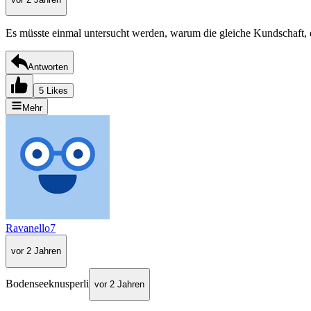
Es müsste einmal untersucht werden, warum die gleiche Kundschaft, 
Antworten
5 Likes
Mehr
Ravanello7
vor 2 Jahren
Bodenseeknusperli
vor 2 Jahren