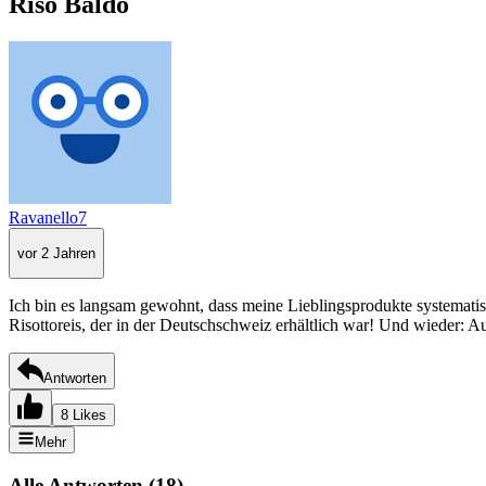
Riso Baldo
Ravanello7
vor 2 Jahren
Ich bin es langsam gewohnt, dass meine Lieblingsprodukte systemat
Risottoreis, der in der Deutschschweiz erhältlich war! Und wieder:
Antworten
8 Likes
Mehr
Alle Antworten
(
18
)