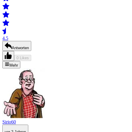
4.5
Antworten
0 Likes
Mehr
Sirio60
vor 2 Jahren