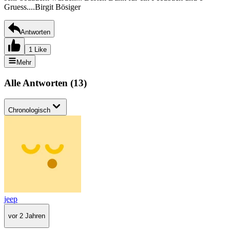
Gruess....Birgit Bösiger
Antworten
1 Like
Mehr
Alle Antworten
(
13
)
Chronologisch
jeep
vor 2 Jahren