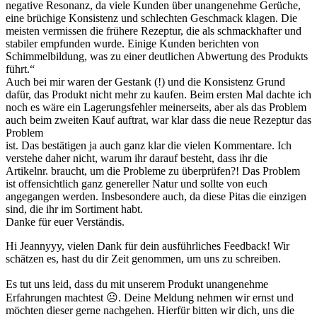
negative Resonanz, da viele Kunden über unangenehme Gerüche,
eine brüchige Konsistenz und schlechten Geschmack klagen. Die
meisten vermissen die frühere Rezeptur, die als schmackhafter und
stabiler empfunden wurde. Einige Kunden berichten von
Schimmelbildung, was zu einer deutlichen Abwertung des Produkts
führt.“
Auch bei mir waren der Gestank (!) und die Konsistenz Grund
dafür, das Produkt nicht mehr zu kaufen. Beim ersten Mal dachte ich
noch es wäre ein Lagerungsfehler meinerseits, aber als das Problem
auch beim zweiten Kauf auftrat, war klar dass die neue Rezeptur das
Problem
ist. Das bestätigen ja auch ganz klar die vielen Kommentare. Ich
verstehe daher nicht, warum ihr darauf besteht, dass ihr die
Artikelnr. braucht, um die Probleme zu überprüfen?! Das Problem
ist offensichtlich ganz genereller Natur und sollte von euch
angegangen werden. Insbesondere auch, da diese Pitas die einzigen
sind, die ihr im Sortiment habt.
Danke für euer Verständis.
Hi Jeannyyy, vielen Dank für dein ausführliches Feedback! Wir
schätzen es, hast du dir Zeit genommen, um uns zu schreiben.
Es tut uns leid, dass du mit unserem Produkt unangenehme
Erfahrungen machtest ☹. Deine Meldung nehmen wir ernst und
möchten dieser gerne nachgehen. Hierfür bitten wir dich, uns die