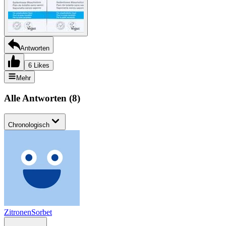
Antworten
6 Likes
Mehr
Alle Antworten
(
8
)
Chronologisch
ZitronenSorbet