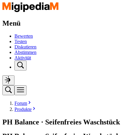
Menü
Bewerten
Testen
Diskutieren
Abstimmen
Aktivität
Forum
Produkte
PH Balance · Seifenfreies Waschstück