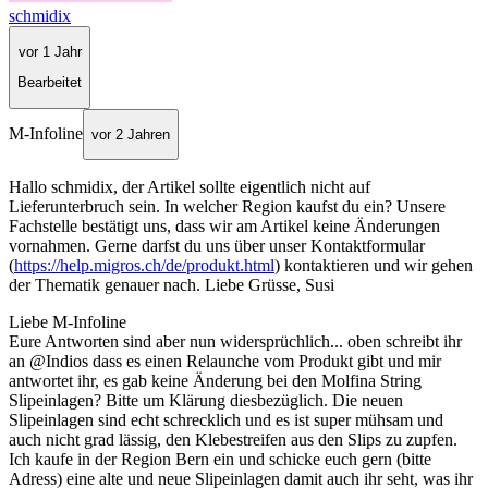
schmidix
vor 1 Jahr
Bearbeitet
M-Infoline
vor 2 Jahren
Hallo schmidix, der Artikel sollte eigentlich nicht auf
Lieferunterbruch sein. In welcher Region kaufst du ein? Unsere
Fachstelle bestätigt uns, dass wir am Artikel keine Änderungen
vornahmen. Gerne darfst du uns über unser Kontaktformular
(
https://help.migros.ch/de/produkt.html
) kontaktieren und wir gehen
der Thematik genauer nach. Liebe Grüsse, Susi
Liebe M-Infoline
Eure Antworten sind aber nun widersprüchlich... oben schreibt ihr
an @Indios dass es einen Relaunche vom Produkt gibt und mir
antwortet ihr, es gab keine Änderung bei den Molfina String
Slipeinlagen? Bitte um Klärung diesbezüglich. Die neuen
Slipeinlagen sind echt schrecklich und es ist super mühsam und
auch nicht grad lässig, den Klebestreifen aus den Slips zu zupfen.
Ich kaufe in der Region Bern ein und schicke euch gern (bitte
Adress) eine alte und neue Slipeinlagen damit auch ihr seht, was ihr