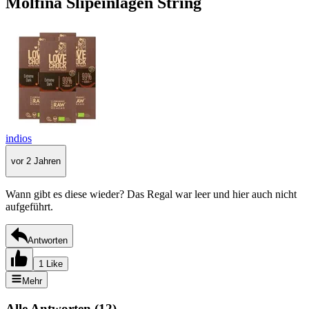
Molfina Slipeinlagen String
indios
vor 2 Jahren
Wann gibt es diese wieder? Das Regal war leer und hier auch nicht
aufgeführt.
Antworten
1 Like
Mehr
Alle Antworten
(
12
)