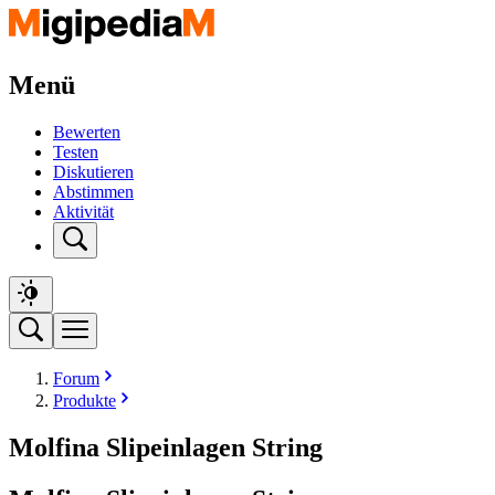
Menü
Bewerten
Testen
Diskutieren
Abstimmen
Aktivität
Forum
Produkte
Molfina Slipeinlagen String