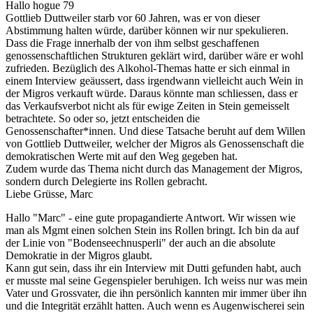
Hallo hogue 79
Gottlieb Duttweiler starb vor 60 Jahren, was er von dieser
Abstimmung halten würde, darüber können wir nur spekulieren.
Dass die Frage innerhalb der von ihm selbst geschaffenen
genossenschaftlichen Strukturen geklärt wird, darüber wäre er wohl
zufrieden. Bezüglich des Alkohol-Themas hatte er sich einmal in
einem Interview geäussert, dass irgendwann vielleicht auch Wein in
der Migros verkauft würde. Daraus könnte man schliessen, dass er
das Verkaufsverbot nicht als für ewige Zeiten in Stein gemeisselt
betrachtete. So oder so, jetzt entscheiden die
Genossenschafter*innen. Und diese Tatsache beruht auf dem Willen
von Gottlieb Duttweiler, welcher der Migros als Genossenschaft die
demokratischen Werte mit auf den Weg gegeben hat.
Zudem wurde das Thema nicht durch das Management der Migros,
sondern durch Delegierte ins Rollen gebracht.
Liebe Grüsse, Marc
Hallo "Marc" - eine gute propagandierte Antwort. Wir wissen wie
man als Mgmt einen solchen Stein ins Rollen bringt. Ich bin da auf
der Linie von "Bodenseechnusperli" der auch an die absolute
Demokratie in der Migros glaubt.
Kann gut sein, dass ihr ein Interview mit Dutti gefunden habt, auch
er musste mal seine Gegenspieler beruhigen. Ich weiss nur was mein
Vater und Grossvater, die ihn persönlich kannten mir immer über ihn
und die Integrität erzählt hatten. Auch wenn es Augenwischerei sein