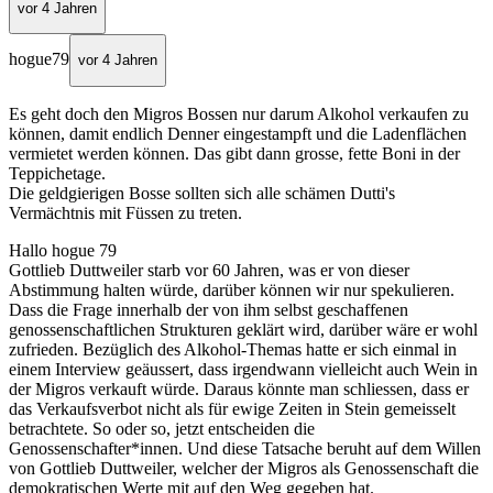
vor 4 Jahren
hogue79
vor 4 Jahren
Es geht doch den Migros Bossen nur darum Alkohol verkaufen zu
können, damit endlich Denner eingestampft und die Ladenflächen
vermietet werden können. Das gibt dann grosse, fette Boni in der
Teppichetage.
Die geldgierigen Bosse sollten sich alle schämen Dutti's
Vermächtnis mit Füssen zu treten.
Hallo hogue 79
Gottlieb Duttweiler starb vor 60 Jahren, was er von dieser
Abstimmung halten würde, darüber können wir nur spekulieren.
Dass die Frage innerhalb der von ihm selbst geschaffenen
genossenschaftlichen Strukturen geklärt wird, darüber wäre er wohl
zufrieden. Bezüglich des Alkohol-Themas hatte er sich einmal in
einem Interview geäussert, dass irgendwann vielleicht auch Wein in
der Migros verkauft würde. Daraus könnte man schliessen, dass er
das Verkaufsverbot nicht als für ewige Zeiten in Stein gemeisselt
betrachtete. So oder so, jetzt entscheiden die
Genossenschafter*innen. Und diese Tatsache beruht auf dem Willen
von Gottlieb Duttweiler, welcher der Migros als Genossenschaft die
demokratischen Werte mit auf den Weg gegeben hat.