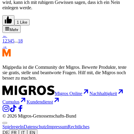
wird, kann ich mit ruhigem Gewissen sagen, dass ich ein Nein
einlegen werde.
1 Like
Mehr
←
1
2
3
4
5
...
18
→
Migipedia ist die Community der Migros. Bewerte Produkte, teste
sie gratis, stelle und beantworte Fragen. Hilf mit, die Migros noch
besser zu machen.
Migros Online
Nachhaltigkeit
Cumulus
Kundendienst
© 2026 Migros-Genossenschafts-Bund
Spielregeln
Datenschutz
Impressum
Rechtliches
DE
FR
IT
EN