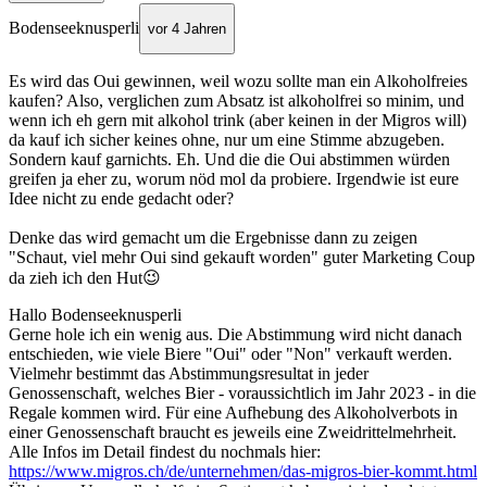
Bodenseeknusperli
vor 4 Jahren
Es wird das Oui gewinnen, weil wozu sollte man ein Alkoholfreies
kaufen? Also, verglichen zum Absatz ist alkoholfrei so minim, und
wenn ich eh gern mit alkohol trink (aber keinen in der Migros will)
da kauf ich sicher keines ohne, nur um eine Stimme abzugeben.
Sondern kauf garnichts. Eh. Und die die Oui abstimmen würden
greifen ja eher zu, worum nöd mol da probiere. Irgendwie ist eure
Idee nicht zu ende gedacht oder?
Denke das wird gemacht um die Ergebnisse dann zu zeigen
"Schaut, viel mehr Oui sind gekauft worden" guter Marketing Coup
da zieh ich den Hut😉
Hallo Bodenseeknusperli
Gerne hole ich ein wenig aus. Die Abstimmung wird nicht danach
entschieden, wie viele Biere "Oui" oder "Non" verkauft werden.
Vielmehr bestimmt das Abstimmungsresultat in jeder
Genossenschaft, welches Bier - voraussichtlich im Jahr 2023 - in die
Regale kommen wird. Für eine Aufhebung des Alkoholverbots in
einer Genossenschaft braucht es jeweils eine Zweidrittelmehrheit.
Alle Infos im Detail findest du nochmals hier:
https://www.migros.ch/de/unternehmen/das-migros-bier-kommt.html