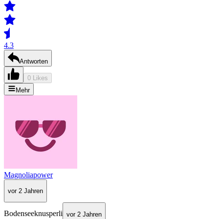
4.3
Antworten
0 Likes
Mehr
Magnoliapower
vor 2 Jahren
Bodenseeknusperli
vor 2 Jahren