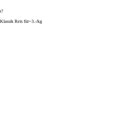
n?
mKlassik Reis für~3.-/kg