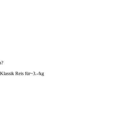
n?
mKlassik Reis für~3.-/kg