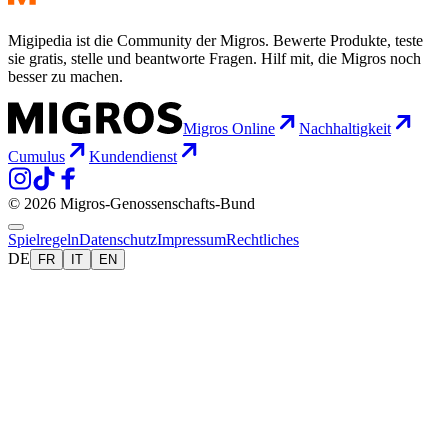
Migipedia ist die Community der Migros. Bewerte Produkte, teste
sie gratis, stelle und beantworte Fragen. Hilf mit, die Migros noch
besser zu machen.
Migros Online
Nachhaltigkeit
Cumulus
Kundendienst
© 2026 Migros-Genossenschafts-Bund
Spielregeln
Datenschutz
Impressum
Rechtliches
DE
FR
IT
EN