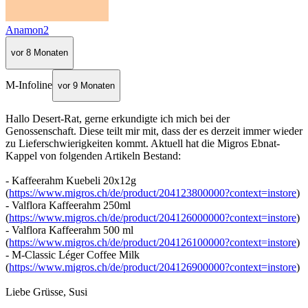
Anamon2
vor 8 Monaten
M-Infoline
vor 9 Monaten
Hallo Desert-Rat, gerne erkundigte ich mich bei der
Genossenschaft. Diese teilt mir mit, dass der es derzeit immer wieder
zu Lieferschwierigkeiten kommt. Aktuell hat die Migros Ebnat-
Kappel von folgenden Artikeln Bestand:
- Kaffeerahm Kuebeli 20x12g
(
https://www.migros.ch/de/product/204123800000?context=instore
)
- Valflora Kaffeerahm 250ml
(
https://www.migros.ch/de/product/204126000000?context=instore
)
- Valflora Kaffeerahm 500 ml
(
https://www.migros.ch/de/product/204126100000?context=instore
)
- M-Classic Léger Coffee Milk
(
https://www.migros.ch/de/product/204126900000?context=instore
)
Liebe Grüsse, Susi