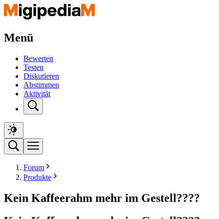
Menü
Bewerten
Testen
Diskutieren
Abstimmen
Aktivität
Forum
Produkte
Kein Kaffeerahm mehr im Gestell????