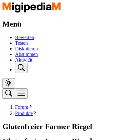
Menü
Bewerten
Testen
Diskutieren
Abstimmen
Aktivität
Forum
Produkte
Glutenfreier Farmer Riegel