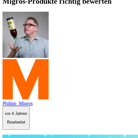
Migros-Produkte richtig bewerten
Philipp_Migros
vor 4 Jahren
Bearbeitet