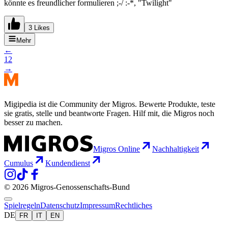
könnte es freundlicher formulieren ;-/ :-*, "Twilight"
3 Likes
Mehr
←
1
2
→
Migipedia ist die Community der Migros. Bewerte Produkte, teste
sie gratis, stelle und beantworte Fragen. Hilf mit, die Migros noch
besser zu machen.
Migros Online
Nachhaltigkeit
Cumulus
Kundendienst
© 2026 Migros-Genossenschafts-Bund
Spielregeln
Datenschutz
Impressum
Rechtliches
DE
FR
IT
EN