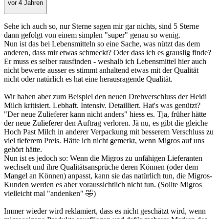
vor 4 Jahren
Sehe ich auch so, nur Sterne sagen mir gar nichts, sind 5 Sterne
dann gefolgt von einem simplen "super" genau so wenig.
Nun ist das bei Lebensmitteln so eine Sache, was nützt das dem
anderen, dass mir etwas schmeckt? Oder dass ich es grauslig finde?
Er muss es selber rausfinden - weshalb ich Lebensmittel hier auch
nicht bewerte ausser es stimmt anhaltend etwas mit der Qualität
nicht oder natürlich es hat eine herausragende Qualität.
Wir haben aber zum Beispiel den neuen Drehverschluss der Heidi
Milch kritisiert. Lebhaft. Intensiv. Detailliert. Hat's was genützt?
"Der neue Zulieferer kann nicht anders" hiess es. Tja, früher hätte
der neue Zulieferer den Auftrag verloren. Jä nu, es gibt die gleiche
Hoch Past Milch in anderer Verpackung mit besserem Verschluss zu
viel tieferem Preis. Hätte ich nicht gemerkt, wenn Migros auf uns
gehört hätte.
Nun ist es jedoch so: Wenn die Migros zu unfähigen Lieferanten
wechselt und ihre Qualitätsansprüche deren Können (oder dem
Mangel an Können) anpasst, kann sie das natürlich tun, die Migros-
Kunden werden es aber voraussichtlich nicht tun. (Sollte Migros
vielleicht mal "andenken" 🤣)
Immer wieder wird reklamiert, dass es nicht geschätzt wird, wenn