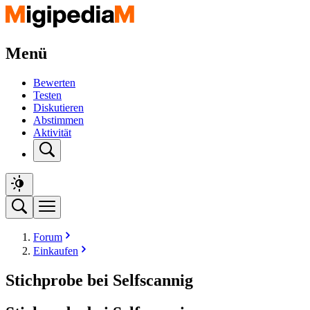
Menü
Bewerten
Testen
Diskutieren
Abstimmen
Aktivität
Forum
Einkaufen
Stichprobe bei Selfscannig