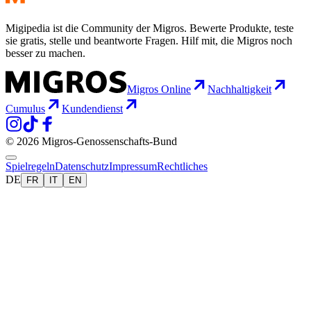
Migipedia ist die Community der Migros. Bewerte Produkte, teste
sie gratis, stelle und beantworte Fragen. Hilf mit, die Migros noch
besser zu machen.
Migros Online
Nachhaltigkeit
Cumulus
Kundendienst
© 2026 Migros-Genossenschafts-Bund
Spielregeln
Datenschutz
Impressum
Rechtliches
DE
FR
IT
EN