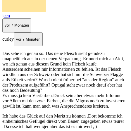
jeep
vor 7 Monaten
curley
vor 7 Monaten
Das sehe ich genau so. Das neue Fleisch sieht geradezu
unappetitlich aus in der neuen Verpackung. Erinnert mich an Aldi,
wo ich genau aus diesem Grund kein Fleisch kaufe.
Ausserdem scheinen mir Informationen zu fehlen. Ist das Fleisch
wirkllich aus der Schweiz oder hat sich nur die Schweizer Flagge
aufs Etikett verirrt? War da nicht früher bei "aus der Region" auch
der Produzent aufgeführt? Optigal steht zwar noch drauf aber hat
das noch Bedeutung?
Es muss ja kein Vierfarben-Druck sein aber etwas mehr Info und
vor Allem mit den zwei Farben, die die Migros noch zu investieren
gewillt ist, kann man auch was Ansprechenderes kreieren.
Ich habe das Glück auf den Markt zu können .Dort bekomme ich
einheimisches Geflügel direkt vom Bauer, zugegeben etwas teurer
.Da esse ich halt weniger aber das ist es mir wert ; )