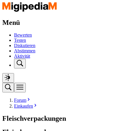
Menü
Bewerten
Testen
Diskutieren
Abstimmen
Aktivität
Forum
Einkaufen
Fleischverpackungen