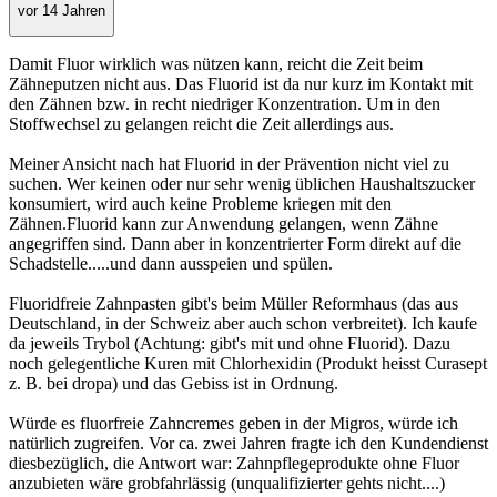
vor 14 Jahren
Damit Fluor wirklich was nützen kann, reicht die Zeit beim
Zähneputzen nicht aus. Das Fluorid ist da nur kurz im Kontakt mit
den Zähnen bzw. in recht niedriger Konzentration. Um in den
Stoffwechsel zu gelangen reicht die Zeit allerdings aus.
Meiner Ansicht nach hat Fluorid in der Prävention nicht viel zu
suchen. Wer keinen oder nur sehr wenig üblichen Haushaltszucker
konsumiert, wird auch keine Probleme kriegen mit den
Zähnen.Fluorid kann zur Anwendung gelangen, wenn Zähne
angegriffen sind. Dann aber in konzentrierter Form direkt auf die
Schadstelle.....und dann ausspeien und spülen.
Fluoridfreie Zahnpasten gibt's beim Müller Reformhaus (das aus
Deutschland, in der Schweiz aber auch schon verbreitet). Ich kaufe
da jeweils Trybol (Achtung: gibt's mit und ohne Fluorid). Dazu
noch gelegentliche Kuren mit Chlorhexidin (Produkt heisst Curasept
z. B. bei dropa) und das Gebiss ist in Ordnung.
Würde es fluorfreie Zahncremes geben in der Migros, würde ich
natürlich zugreifen. Vor ca. zwei Jahren fragte ich den Kundendienst
diesbezüglich, die Antwort war: Zahnpflegeprodukte ohne Fluor
anzubieten wäre grobfahrlässig (unqualifizierter gehts nicht....)