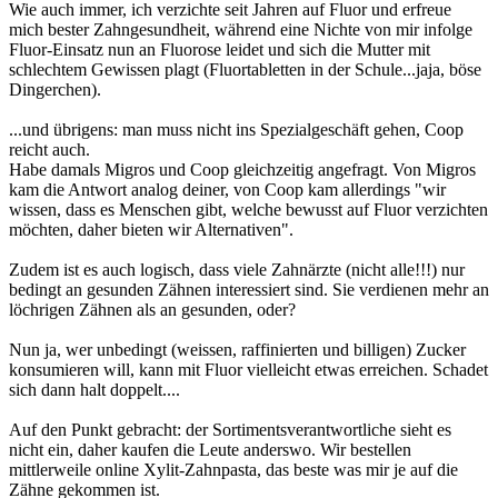
Wie auch immer, ich verzichte seit Jahren auf Fluor und erfreue
mich bester Zahngesundheit, während eine Nichte von mir infolge
Fluor-Einsatz nun an Fluorose leidet und sich die Mutter mit
schlechtem Gewissen plagt (Fluortabletten in der Schule...jaja, böse
Dingerchen).
...und übrigens: man muss nicht ins Spezialgeschäft gehen, Coop
reicht auch.
Habe damals Migros und Coop gleichzeitig angefragt. Von Migros
kam die Antwort analog deiner, von Coop kam allerdings "wir
wissen, dass es Menschen gibt, welche bewusst auf Fluor verzichten
möchten, daher bieten wir Alternativen".
Zudem ist es auch logisch, dass viele Zahnärzte (nicht alle!!!) nur
bedingt an gesunden Zähnen interessiert sind. Sie verdienen mehr an
löchrigen Zähnen als an gesunden, oder?
Nun ja, wer unbedingt (weissen, raffinierten und billigen) Zucker
konsumieren will, kann mit Fluor vielleicht etwas erreichen. Schadet
sich dann halt doppelt....
Auf den Punkt gebracht: der Sortimentsverantwortliche sieht es
nicht ein, daher kaufen die Leute anderswo. Wir bestellen
mittlerweile online Xylit-Zahnpasta, das beste was mir je auf die
Zähne gekommen ist.