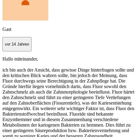
Gast
vor 14 Jahren
Hallo miteinander,
ich bin auch der Ansicht, dass gewisse Dinge hinterfragen sollte und
den kritischen Blick wahren sollte, bin jedoch der Meinung, dass
Fluor durchwegs seine Berechtigung in der Zahnpflege hat. Die
Gründe hierfür liegen vornehmlich darin, dass Fluor sowohl den
Zahnschmelz als auch die Zahnmorphologie beeinflusst. Fluor härtet
den Zahnschmelz und führt zu einer geringeren Tiefe Vertiefungen
auf den Zahnoberflächen (Fissurentiefe), was der Kariesentstehung
entgegenwirkt. Ein weiterer sehr wichtiger Faktor ist, dass Fluor den
Bakterienstoffwechsel beeinflusst. Fluoride sind bekannte
Enzymhemmer und in diesem Zusammenhang verschiedene
Metabolismen der kariogenen Bakterien zu hemmen. Dies führt zu
einer geringeren Säureproduktion bzw. Bakterienvermehrung und
somit zu weniger Karies und der besseren Zahgesundheit.