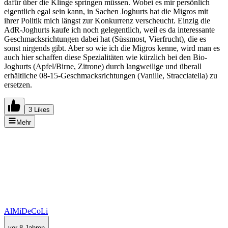
dafür über die Klinge springen müssen. Wobei es mir persönlich
eigentlich egal sein kann, in Sachen Joghurts hat die Migros mit
ihrer Politik mich längst zur Konkurrenz verscheucht. Einzig die
AdR-Joghurts kaufe ich noch gelegentlich, weil es da interessante
Geschmacksrichtungen dabei hat (Süssmost, Vierfrucht), die es
sonst nirgends gibt. Aber so wie ich die Migros kenne, wird man es
auch hier schaffen diese Spezialitäten wie kürzlich bei den Bio-
Joghurts (Apfel/Birne, Zitrone) durch langweilige und überall
erhältliche 08-15-Geschmacksrichtungen (Vanille, Stracciatella) zu
ersetzen.
3 Likes
Mehr
AlMiDeCoLi
vor 8 Jahren