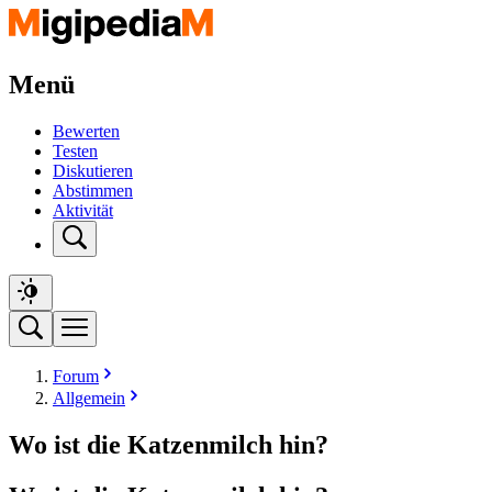
Menü
Bewerten
Testen
Diskutieren
Abstimmen
Aktivität
Forum
Allgemein
Wo ist die Katzenmilch hin?