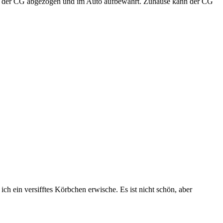
wird der CG abgezogen und im Auto aufbewahrt. Zuhause kann der CG
ich ein versifftes Körbchen erwische. Es ist nicht schön, aber