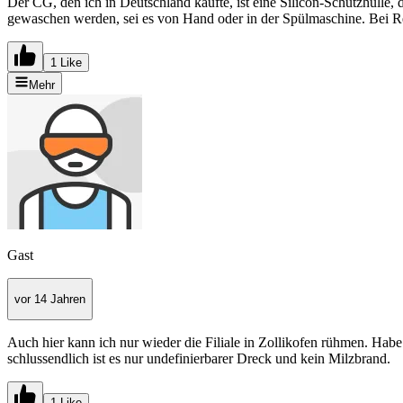
Der CG, den ich in Deutschland kaufte, ist eine Silicon-Schutzhüll
gewaschen werden, sei es von Hand oder in der Spülmaschine. Bei R
1 Like
Mehr
Gast
vor 14 Jahren
Auch hier kann ich nur wieder die Filiale in Zollikofen rühmen. Habe s
schlussendlich ist es nur undefinierbarer Dreck und kein Milzbrand.
1 Like