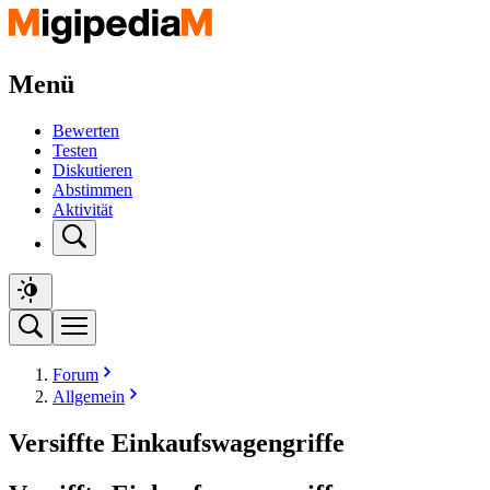
Menü
Bewerten
Testen
Diskutieren
Abstimmen
Aktivität
Forum
Allgemein
Versiffte Einkaufswagengriffe