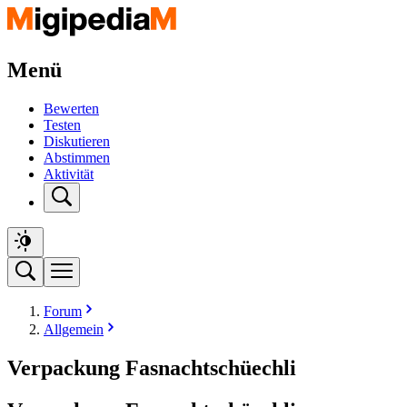
Menü
Bewerten
Testen
Diskutieren
Abstimmen
Aktivität
Forum
Allgemein
Verpackung Fasnachtschüechli