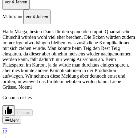
vor 4 Jahren
M-Infoline
vor 4 Jahren
Hallo M-ega, besten Dank für den spanenden Input. Quadratische
Chüechli würden wohl viel eher brechen. Die Ecken würden zudem
immer irgendwo hängen bleiben, was zusätzliche Komplikationen
mit sich ziehen würde. Man könnte beim Teig den Rest-Teig
einsparen, da dieser aber ohnehin meistens wieder nachgenommen
werden kann, fällt dadurch nur wenig Ausschuss an. Beim
Platzsparen im Karton, ja da würde man durchaus einiges sparen,
aber dies könnte andere Komplikationen in der Produktion
aufwiegen. Wir nehmen diese Meldung aber dennoch ernst und
prüfen, in wieweit das Problem behoben werden kann. Liebe
Grüsse, Noemi
Genau so ist es
0 Likes
Mehr
←
1
2
→