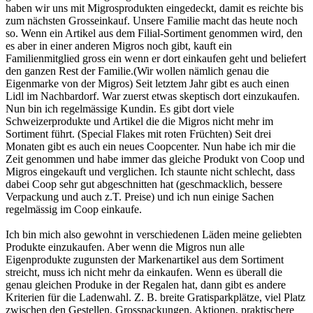
haben wir uns mit Migrosprodukten eingedeckt, damit es reichte bis
zum nächsten Grosseinkauf. Unsere Familie macht das heute noch
so. Wenn ein Artikel aus dem Filial-Sortiment genommen wird, den
es aber in einer anderen Migros noch gibt, kauft ein
Familienmitglied gross ein wenn er dort einkaufen geht und beliefert
den ganzen Rest der Familie.(Wir wollen nämlich genau die
Eigenmarke von der Migros) Seit letztem Jahr gibt es auch einen
Lidl im Nachbardorf. War zuerst etwas skeptisch dort einzukaufen.
Nun bin ich regelmässige Kundin. Es gibt dort viele
Schweizerprodukte und Artikel die die Migros nicht mehr im
Sortiment führt. (Special Flakes mit roten Früchten) Seit drei
Monaten gibt es auch ein neues Coopcenter. Nun habe ich mir die
Zeit genommen und habe immer das gleiche Produkt von Coop und
Migros eingekauft und verglichen. Ich staunte nicht schlecht, dass
dabei Coop sehr gut abgeschnitten hat (geschmacklich, bessere
Verpackung und auch z.T. Preise) und ich nun einige Sachen
regelmässig im Coop einkaufe.
Ich bin mich also gewohnt in verschiedenen Läden meine geliebten
Produkte einzukaufen. Aber wenn die Migros nun alle
Eigenprodukte zugunsten der Markenartikel aus dem Sortiment
streicht, muss ich nicht mehr da einkaufen. Wenn es überall die
genau gleichen Produke in der Regalen hat, dann gibt es andere
Kriterien für die Ladenwahl. Z. B. breite Gratisparkplätze, viel Platz
zwischen den Gestellen, Grosspackungen, Aktionen, praktischere