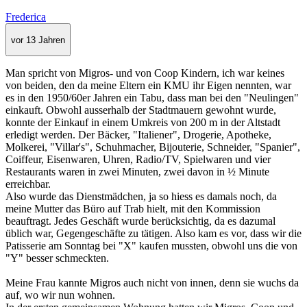
Frederica
vor 13 Jahren
Man spricht von Migros- und von Coop Kindern, ich war keines
von beiden, den da meine Eltern ein KMU ihr Eigen nennten, war
es in den 1950/60er Jahren ein Tabu, dass man bei den "Neulingen"
einkauft. Obwohl ausserhalb der Stadtmauern gewohnt wurde,
konnte der Einkauf in einem Umkreis von 200 m in der Altstadt
erledigt werden. Der Bäcker, "Italiener", Drogerie, Apotheke,
Molkerei, "Villar's", Schuhmacher, Bijouterie, Schneider, "Spanier",
Coiffeur, Eisenwaren, Uhren, Radio/TV, Spielwaren und vier
Restaurants waren in zwei Minuten, zwei davon in ½ Minute
erreichbar.
Also wurde das Dienstmädchen, ja so hiess es damals noch, da
meine Mutter das Büro auf Trab hielt, mit den Kommission
beauftragt. Jedes Geschäft wurde berücksichtig, da es dazumal
üblich war, Gegengeschäfte zu tätigen. Also kam es vor, dass wir die
Patisserie am Sonntag bei "X" kaufen mussten, obwohl uns die von
"Y" besser schmeckten.
Meine Frau kannte Migros auch nicht von innen, denn sie wuchs da
auf, wo wir nun wohnen.