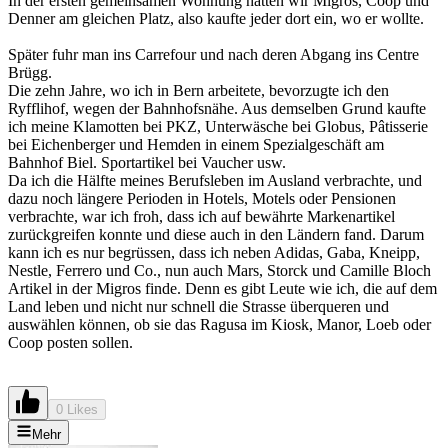
In der ersten gemeinsamen Wohnung hatten wir Migros, Coop und
Denner am gleichen Platz, also kaufte jeder dort ein, wo er wollte.
Später fuhr man ins Carrefour und nach deren Abgang ins Centre
Brügg.
Die zehn Jahre, wo ich in Bern arbeitete, bevorzugte ich den
Ryfflihof, wegen der Bahnhofsnähe. Aus demselben Grund kaufte
ich meine Klamotten bei PKZ, Unterwäsche bei Globus, Pâtisserie
bei Eichenberger und Hemden in einem Spezialgeschäft am
Bahnhof Biel. Sportartikel bei Vaucher usw.
Da ich die Hälfte meines Berufsleben im Ausland verbrachte, und
dazu noch längere Perioden in Hotels, Motels oder Pensionen
verbrachte, war ich froh, dass ich auf bewährte Markenartikel
zurückgreifen konnte und diese auch in den Ländern fand. Darum
kann ich es nur begrüssen, dass ich neben Adidas, Gaba, Kneipp,
Nestle, Ferrero und Co., nun auch Mars, Storck und Camille Bloch
Artikel in der Migros finde. Denn es gibt Leute wie ich, die auf dem
Land leben und nicht nur schnell die Strasse überqueren und
auswählen können, ob sie das Ragusa im Kiosk, Manor, Loeb oder
Coop posten sollen.
0 Likes
Mehr