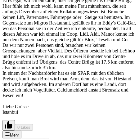
ist es egal, wo ich einkaufe, aber ich gehe gerne ins Centre Brügg.
Hier fühle ich mich wohl, kann meine Frau mitnehmen, die seit
anfangs Dezember auf einen Rollator angewiesen ist. Brauche
keinen Lift, Paternoster, Fahrtreppe oder –Steige zu benützen. Im
Gegensatz zum Migros Restaurant, gefällt es ihr in Eddy's Café-Bar,
wo das Personal sie in der Zeit wo ich einkaufe, beobachtet. In all
diesen Jahren war ich einmal im Coop. Lidl, Aldi, Manor kenne ich
nur dem Namen nach, das gleiche gilt für Blox, Tresella und Co.
Da wir nur zwei Personen sind, brauchen wir keinen
Grosspackungen, aber Vielfalt. Des Öfteren bestelle ich bei LeShop
und hole es im Drive-in ab, das nur zwei Kilometer von Centre
Brügg entfernt ist! Übrigens, das Centre Brügg ist 17,5 km entfernt,
also hin-und-zurück 35 km.
In einem der Nachbardörfer hat es ein SPAR mit den üblichen
Preisen, kauft man Brot wird man Arm, denn das ist von Hiestand
und wird aufgebacken. Im anderen Dorf hat es eine Landi, dort
decke ich mich Vogelfutter, Calciumchlorid anstatt Streusalz und
Besen ein!
Liebe Grüsse
Istanbul
0 Likes
Mehr