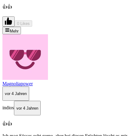
👍👍
0 Likes
Mehr
Magnoliapower
vor 4 Jahren
indios
vor 4 Jahren
👍👍
Ich mag Süsses echt gerne, aber bei diesen Früchten löscht es mir