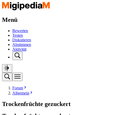
Menü
Bewerten
Testen
Diskutieren
Abstimmen
Aktivität
Forum
Allgemein
Trockenfrüchte gezuckert