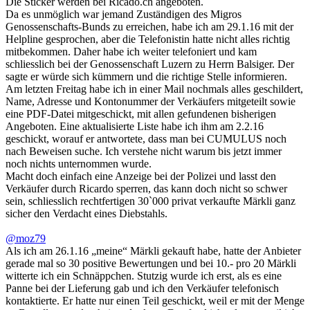
Die Sticker werden bei Ricado.ch angeboten.
Da es unmöglich war jemand Zuständigen des Migros
Genossenschafts-Bunds zu erreichen, habe ich am 29.1.16 mit der
Helpline gesprochen, aber die Telefonistin hatte nicht alles richtig
mitbekommen. Daher habe ich weiter telefoniert und kam
schliesslich bei der Genossenschaft Luzern zu Herrn Balsiger. Der
sagte er würde sich kümmern und die richtige Stelle informieren.
Am letzten Freitag habe ich in einer Mail nochmals alles geschildert,
Name, Adresse und Kontonummer der Verkäufers mitgeteilt sowie
eine PDF-Datei mitgeschickt, mit allen gefundenen bisherigen
Angeboten. Eine aktualisierte Liste habe ich ihm am 2.2.16
geschickt, worauf er antwortete, dass man bei CUMULUS noch
nach Beweisen suche. Ich verstehe nicht warum bis jetzt immer
noch nichts unternommen wurde.
Macht doch einfach eine Anzeige bei der Polizei und lasst den
Verkäufer durch Ricardo sperren, das kann doch nicht so schwer
sein, schliesslich rechtfertigen 30`000 privat verkaufte Märkli ganz
sicher den Verdacht eines Diebstahls.
@moz79
Als ich am 26.1.16 „meine“ Märkli gekauft habe, hatte der Anbieter
gerade mal so 30 positive Bewertungen und bei 10.- pro 20 Märkli
witterte ich ein Schnäppchen. Stutzig wurde ich erst, als es eine
Panne bei der Lieferung gab und ich den Verkäufer telefonisch
kontaktierte. Er hatte nur einen Teil geschickt, weil er mit der Menge