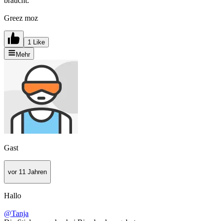
braucht.
Greez moz
1 Like
Mehr
Gast
vor 11 Jahren
Hallo
@Tanja