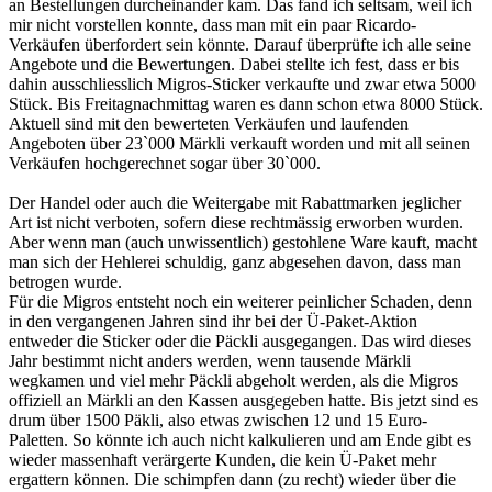
an Bestellungen durcheinander kam. Das fand ich seltsam, weil ich
mir nicht vorstellen konnte, dass man mit ein paar Ricardo-
Verkäufen überfordert sein könnte. Darauf überprüfte ich alle seine
Angebote und die Bewertungen. Dabei stellte ich fest, dass er bis
dahin ausschliesslich Migros-Sticker verkaufte und zwar etwa 5000
Stück. Bis Freitagnachmittag waren es dann schon etwa 8000 Stück.
Aktuell sind mit den bewerteten Verkäufen und laufenden
Angeboten über 23`000 Märkli verkauft worden und mit all seinen
Verkäufen hochgerechnet sogar über 30`000.
Der Handel oder auch die Weitergabe mit Rabattmarken jeglicher
Art ist nicht verboten, sofern diese rechtmässig erworben wurden.
Aber wenn man (auch unwissentlich) gestohlene Ware kauft, macht
man sich der Hehlerei schuldig, ganz abgesehen davon, dass man
betrogen wurde.
Für die Migros entsteht noch ein weiterer peinlicher Schaden, denn
in den vergangenen Jahren sind ihr bei der Ü-Paket-Aktion
entweder die Sticker oder die Päckli ausgegangen. Das wird dieses
Jahr bestimmt nicht anders werden, wenn tausende Märkli
wegkamen und viel mehr Päckli abgeholt werden, als die Migros
offiziell an Märkli an den Kassen ausgegeben hatte. Bis jetzt sind es
drum über 1500 Päkli, also etwas zwischen 12 und 15 Euro-
Paletten. So könnte ich auch nicht kalkulieren und am Ende gibt es
wieder massenhaft verärgerte Kunden, die kein Ü-Paket mehr
ergattern können. Die schimpfen dann (zu recht) wieder über die