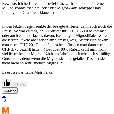
Beweise. Ich bedaure nicht soviel Platz zu haben, denn für eine
Million könnte man drei oder vier Migros-Sattelschlepper inkl.
Ladung und Chauffeur klauen. ?
In den letzten Tagen senkte der besagte Anbieter dann auch noch die
Preise. So war es möglich 80 Sticker für CHF 15.- zu bekommen
oder auch ein mehrfaches davon. Bei einigen Migrosfilialen waren
die letzten Pakete aber schon am Samstag weg. Stattdessen bekam
man einen CHF 20.- Einkaufsgutschein, für den man dann eben nur
CHF 3,75 bezahlt hätte. :-) Bei über 80% Rabatt kauft man noch
viel lieber bei der Migros. Nächstes Jahr hole ich mir auch so billige
Gutscheine, denn wenn die Migros sich das gefallen lässt, ist sie
nicht mehr so sehr „meine“ Migros. ?
Es grüsse das gelbe Migi-Ferkel
0 Likes
Mehr
←
1
2
→