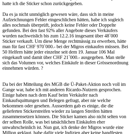
hatte ich die Sticker schon zurückgegeben.
Da es ja nicht unmöglich gewesen wäre, dass sich in meine
Aufzeichnungen Fehler eingeschlichen hätten, habe ich sogleich
alles nochmals überprüft, jedoch keine Fehler oder Doppelte
gefunden. Bei den fast 92% aller Angebote dieses Verkäufers
wurden nachweislich bis zum 12.2.16 insgesamt über 48`000
Sticker verkauft. Um diese Menge rechtmässig zu erwerben, hätte
man für fast CHF 970`000.- bei der Migros einkaufen müssen. Bei
50 Helfern hätte jeder einzelne seit dem 19. Januar 106 Mal
eingekauft und damit über CHF 21`000.- ausgegeben. Man stelle
sich das Volumen vor, welches Einkäufe in dieser Grössenordnung
einnehmen würden. ?
Da bei der Mitteilung des MGB die Ü-Paket-Aktion noch voll im
Gange war, habe ich mit anderen Ricardo-Nutzern gesprochen.
Einige haben nach dem Kauf beim Verkäufer nach
Einkaufsquittungen und Belegen gefragt, aber nie welche
bekommen oder gesehen. Ausserdem gab es einige, die die
gelieferten Stickerstreifen wieder zu langen Streifen hätten
zusammensetzen können. Die Sticker kamen also nicht selten von
der selben Rolle, was bei tatsächlichen Einkäufen eher
unwahrscheinlich ist. Nun gut, ich denke der Migros wurde eine
Million geklaut, habe dafür viele Indizien aber keine handfesten