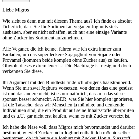
Liebe Migros
Wie sieht es denn nun mit diesem Thema aus? Ich finde es absolut
lächerlich, dass Sie Ihr Sortiment an veganen Joghurts stets
ausbauen, aber es nicht schaffen, auch nur eine einzige Variante
ohne Zucker ins Sortiment aufzunehmen.
Alle Veganer, die ich kenne, fahren wie ich extra immer zum
Bioladen, um das super leckere Sojajoghurt von Sojade oder
Provamel (kommen beide komplett ohne Zucker aus) zu kaufen.
Obwohl dieses extrem teuer ist. Die Nachfrage ist riesig und doch
verkennen Sie diese.
Ihr Argument mit den Blindtests finde ich übrigens haarsträubend.
Wenn Sie mir zwei Joghurts vorsetzen, von denen das eine gesüsst
ist und das andere nicht, ist es nur natürlich, dass mir das süsse
spontan besser schmeckt. ABER, was Sie hier komplett ignorieren,
ist die Tatsache, dass wir Menschen ja mündige und denkende
Individuuen sind, die ein Produkt auf seine Inhaltsstoffe überprüfen
und es u.U. gar nicht erst kaufen, wenn es mit Zucker versetzt ist.
Ich habe die Nase voll, dass Migros mich bevormundet und darüber
bestimmt, wieviel Zucker mein Joghurt enthält. Ich möchte selber
bestimmen, ob ich heute ein Joghurt mit Zucker, Honig, Süssstoff