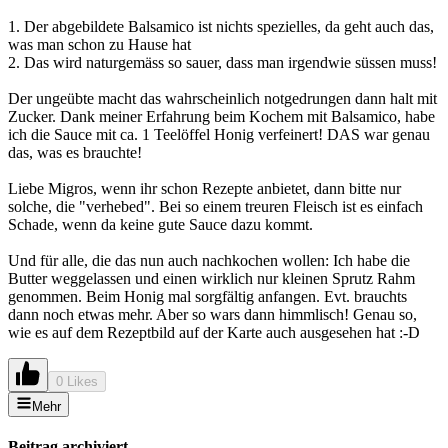
1. Der abgebildete Balsamico ist nichts spezielles, da geht auch das,
was man schon zu Hause hat
2. Das wird naturgemäss so sauer, dass man irgendwie süssen muss!
Der ungeübte macht das wahrscheinlich notgedrungen dann halt mit
Zucker. Dank meiner Erfahrung beim Kochem mit Balsamico, habe
ich die Sauce mit ca. 1 Teelöffel Honig verfeinert! DAS war genau
das, was es brauchte!
Liebe Migros, wenn ihr schon Rezepte anbietet, dann bitte nur
solche, die "verhebed". Bei so einem treuren Fleisch ist es einfach
Schade, wenn da keine gute Sauce dazu kommt.
Und für alle, die das nun auch nachkochen wollen: Ich habe die
Butter weggelassen und einen wirklich nur kleinen Sprutz Rahm
genommen. Beim Honig mal sorgfältig anfangen. Evt. brauchts
dann noch etwas mehr. Aber so wars dann himmlisch! Genau so,
wie es auf dem Rezeptbild auf der Karte auch ausgesehen hat :-D
0 Likes
Mehr
Beitrag archiviert