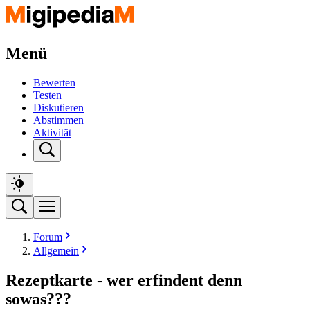
Menü
Bewerten
Testen
Diskutieren
Abstimmen
Aktivität
Forum
Allgemein
Rezeptkarte - wer erfindent denn
sowas???